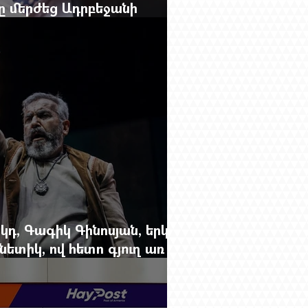
բը մերժեց Ադրբեջանի
անեց Ռուբեն Վարդանյանին
կդ, Գագիկ Գինոսյան, երկու
ետիկ, ով հետո գյուղ առ
րեց մարդկանց պարերը