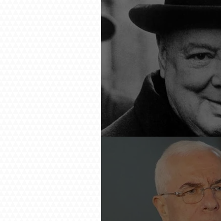
Չերչիլն ու հայերը