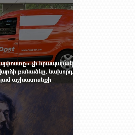
Հայփոստը» չի հրապարակում
արձի բանաձևը, նախորդ
ը կամ աշխատանքի
րությունը փոխելու կանոնը