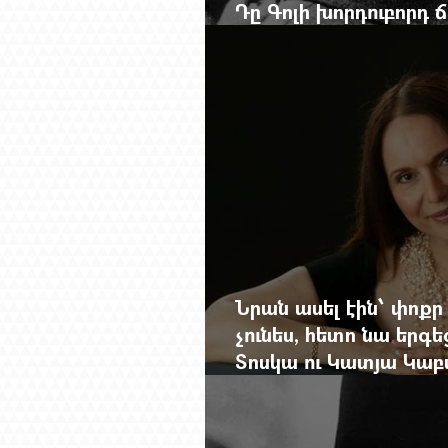
Դը Գոլի խորդուբորդ
մեղադրյալի աթոռից 
Նրան ասել էին՝ փոքր
չունես, հետո նա երգե
Տոսկա ու Կատյա Կաբ
Մանսուրյանը 80 տար