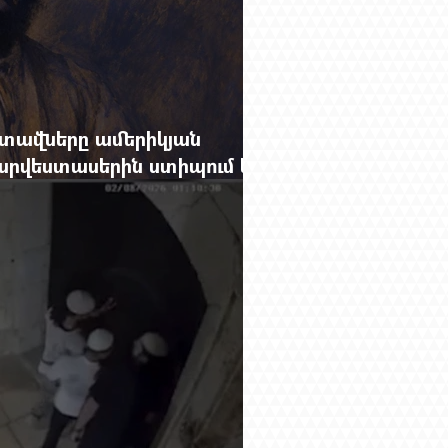
տավները ամերիկյան
րվեստասերին ստիպում են
ցքը