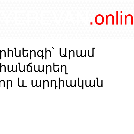
/YEREVAN
.onli
magazine
րհներգի՝ Արամ
հանճարեղ
որ և արդիական