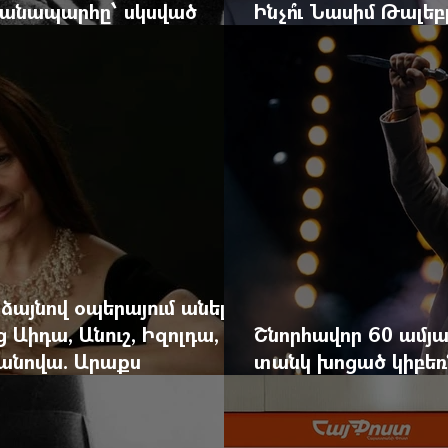
 ճանապարհը՝ սկսված
Ինչո՞ւ Նասիմ Թալե
և մեկ սխալ գրված տառից
հրավերքը և պաշտպ
 ձայնով օպերայում անելիք
ց Աիդա, Անուշ, Իզոլդա,
Շնորհավոր 60 ամյա
անովա. Արաքս
տանկ խոցած կիբեռն
եկան է
գյուղ գրանցեց տա