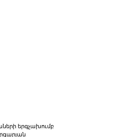
ների երգչախումբ 
րգարյան 