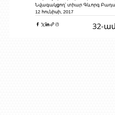
Նվագակցող՝ տիար Գևորգ Բադա
12 հունիսի, 2017
32-ա