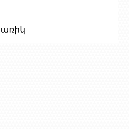
ցառիկ