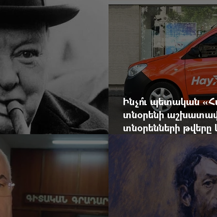
Ինչո՞ւ պետական «
տնօրենի աշխատավ
տնօրենների թվեր
արդյունքով վարձատ