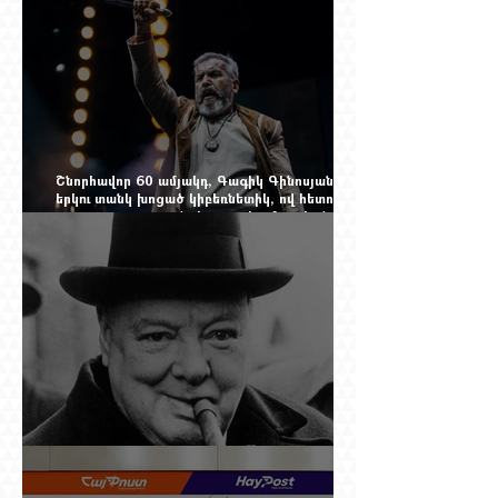
Շնորհավոր 60 ամյակդ, Գագիկ Գինոսյան,
երկու տանկ խոցած կիբեռնետիկ, ով հետո
գյուղ առ գյուղ գրանցեց տարեց մարդկանց
պարերը
Չերչիլն ու հայերը