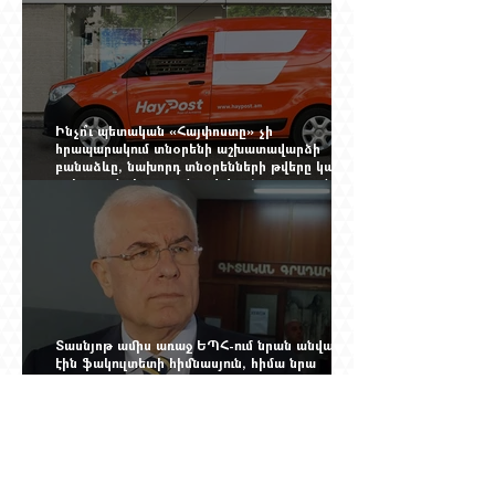
Ինչո՞ւ պետական «Հայփոստը» չի
հրապարակում տնօրենի աշխատավարձի
բանաձևը, նախորդ տնօրենների թվերը կամ
աշխատանքի արդյունքով վարձատրությունը
փոխելու կանոնը
Տասնյոթ ամիս առաջ ԵՊՀ-ում նրան անվանում
էին ֆակուլտետի հիմնասյուն, հիմա նրա
պայմանագիրը չեն երկարացնում, իսկ նույն
դահլիճում խոսած մարդիկ լուռ են. Գագիկ
Ղազինյանի պրոֆեսորական կարիերայի
տխուր ավարտը