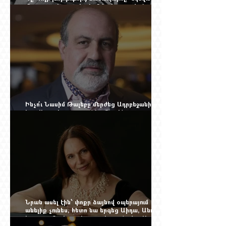
մեղադրյալի աթոռից և մեկ սխալ գրված
տառից
Ինչո՞ւ Նասիմ Թալեբը մերժեց Ադրբեջանի
հրավերքը և պաշտպանեց Ռուբեն
Վարդանյանին
Նրան ասել էին՝ փոքր ձայնով օպերայում
անելիք չունես, հետո նա երգեց Աիդա, Անուշ,
Իզոլդա, Տոսկա ու Կատյա Կաբանովա. Արաքս
Մանսուրյանը 80 տարեկան է