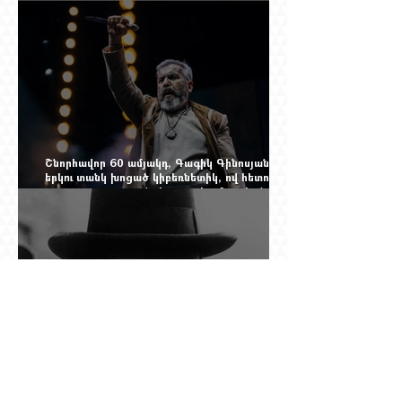
Իզոլդա, Տոսկա ու Կատյա Կաբանովա. Արաքս
Մանսուրյանը 80 տարեկան է
Շնորհավոր 60 ամյակդ, Գագիկ Գինոսյան,
երկու տանկ խոցած կիբեռնետիկ, ով հետո
գյուղ առ գյուղ գրանցեց տարեց մարդկանց
պարերը
Չերչիլն ու հայերը