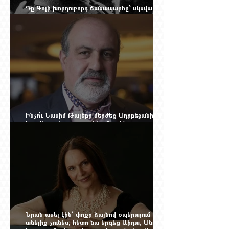
Դը Գոլի խորդուբորդ ճանապարհը՝ սկսված
մեղադրյալի աթոռից և մեկ սխալ գրված
տառից
Ինչո՞ւ Նասիմ Թալեբը մերժեց Ադրբեջանի
հրավերքը և պաշտպանեց Ռուբեն
Վարդանյանին
Նրան ասել էին՝ փոքր ձայնով օպերայում
անելիք չունես, հետո նա երգեց Աիդա, Անուշ,