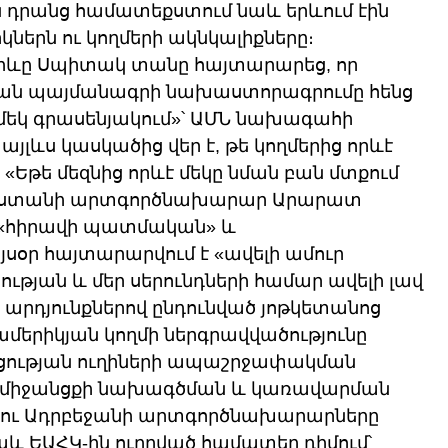
 դրանց համատեքստում նաև երևում էին 
րն ու կողմերի ակնկալիքները։ 
իևը Սպիտակ տանը հայտարարեց, որ 
ան պայմանագրի նախաստորագրումը հենց 
մեկ գրասենյակում»՝ ԱՄՆ նախագահի 
 այլևս կասկածից վեր է, թե կողմերից որևէ 
 «Եթե մեզնից որևէ մեկը նման բան մտքում 
այաստանի արտգործնախարար Արարատ 
 «հիրավի պատմական» և 
յսօր հայտարարվում է «ավելի ամուր 
թյան և մեր սերունդների համար ավելի լավ 
րդյունքներով ընդունված յոթկետանոց 
մերիկյան կողմի ներգրավվածությունը 
ության ուղիների ապաշրջափակման 
RIPP միջանցքի նախագծման և կառավարման 
ի ու Ադրբեջանի արտգործնախարարները 
և ԵԱՀԿ-ին ուղղված համատեղ դիմում՝ 