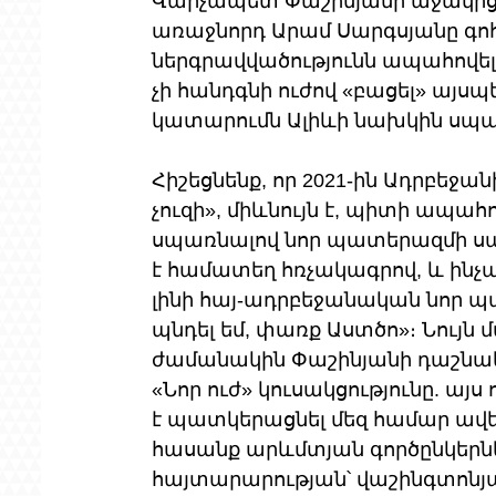
Վարչապետ Փաշինյանի աջակից,
առաջնորդ Արամ Սարգսյանը գոհո
ներգրավվածությունն ապահովել է
չի հանդգնի ուժով «բացել» այսպ
կատարումն Ալիևի նախկին սպա
Հիշեցնենք, որ 2021-ին Ադրբեջա
չուզի», միևնույն է, պիտի ապա
սպառնալով նոր պատերազմի սան
է համատեղ հռչակագրով, և ինչպե
լինի հայ-ադրբեջանական նոր պա
պնդել եմ, փառք Աստծո»։ Նույ
ժամանակին Փաշինյանի դաշնակի
«Նոր ուժ» կուսակցությունը. այ
է պատկերացնել մեզ համար ավել
հասանք արևմտյան գործընկերնե
հայտարարության՝ վաշինգտոնյ