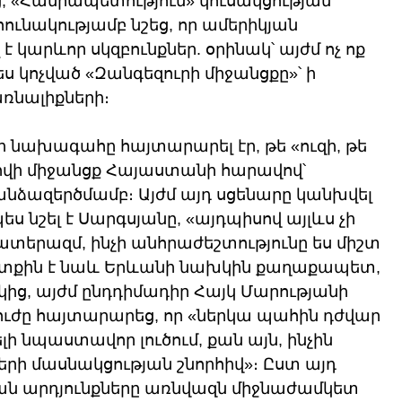
 «Հանրապետություն» կուսակցության 
ւնակությամբ նշեց, որ ամերիկյան 
 կարևոր սկզբունքներ. օրինակ՝ այժմ ոչ ոք 
ես կոչված «Զանգեզուրի միջանցքը»՝ ի 
ռնալիքների։ 
նի նախագահը հայտարարել էր, թե «ուզի, թե 
հովի միջանցք Հայաստանի հարավով՝ 
ձազերծմամբ։ Այժմ այդ սցենարը կանխվել 
ս նշել է Սարգսյանը, «այդպիսով այլևս չի 
տերազմ, ինչի անհրաժեշտությունը ես միշտ 
ն մտքին է նաև Երևանի նախկին քաղաքապետ, 
ց, այժմ ընդդիմադիր Հայկ Մարությանի 
ս ուժը հայտարարեց, որ «ներկա պահին դժվար 
ի նպաստավոր լուծում, քան այն, ինչին 
րի մասնակցության շնորհիվ»։ Ըստ այդ 
ան արդյունքները առնվազն միջնաժամկետ 