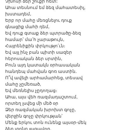
Չխոսի ձեր շուքի հետ:
Ահա տեսնում եմ ձեզ մահատեսիլ, 
խստադեմ,
Երբ որ մահը մեռցնելու դուք 
գնացիք մահի դեմ,
Եվ դուք գտաք ձեր պտրածը-ձեզ 
համար՝ մա՛հ չարաթույն,
Հայրենիքին փրկությո՛ւն։
Եվ այլ ինչ բան պիտի սազեր 
հերոսական ձեր սրտին,
Բուն այդ կատակն օրհասական 
հանդեպ մահվան գոռ աստին.
Ո՞վ ավելի արհամարհեց, տեսավ 
մահը չըմեռած,
Եվ մեռնելիս չըդողաց։
Ահա, այս վեհ ռազմադաշտում, 
որտեղ լսվեց մի մեծ օր
Ձեր ռազմական խրոխտ գոչը, 
վերջին գոչը փրկության՝
Մենք երկու տոն ունենք այսօր-մեկ 
ձեր տոնը «սգավոր,