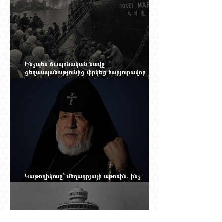
Ինչպես ճապոնական նավը
ցեղասպանությունից փրկեց հարյուրավոր
հայերի, իսկ մենք չգիտենք հերոս նավապետի
անունը՝ Սաձո Հիբիի
Կաթողիկոսը՝ մեղադրյալի աթոռին. ինչ
սպասել այսօրվա դատավարությունից: Yerevan
Online Mag.-ի մեծ ռեպորտաժը