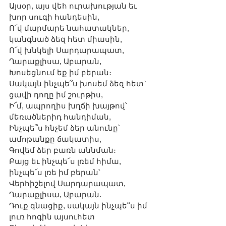
Այսօր, այս վեհ ուրախության եւ 
խոր սուգի հանդեսին,
Ո՜վ մարմարե նահատակներ, 
կանգնած ձեզ հետ միասին,
Ո՜վ խնկելի Սարդարապատ, 
Ղարաքլիսա, Աբարան,
Խոսեցնում եք իմ բերան։
Սակայն ինչպե՞ս խոսեմ ձեզ հետ` 
ցավի դողը իմ շուրթիս,
Ի՜մ, ապրողիս խղճի խայթով՝ 
մեռածներիդ հանդիման,
Ինչպե՞ս հնչեմ ձեր անունը՝ 
ամոթանքը ճակատիս,
Գովեմ ձեր բառն աննման։
Բայց եւ ինչպե՜ս լռեմ հիմա, 
ինչպե՜ս լռե իմ բերան՝
Վերհիշելով Սարդարապատ, 
Ղարաքլիսա, Աբարան.
Դուք գնացիք, սակայն ինչպե՞ս իմ 
լուռ հոգին այսուհետ