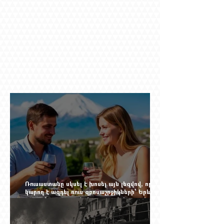
Ռուսաստանը սկսել է խոսել այն լեզվով, որը
կարող է ազդել ռուս զբոսաշրջիկների՝ Երևան
գալու մտադրության վրա. որքան կարող է
խորանալ հայ-ռուսական ճգնաժամը