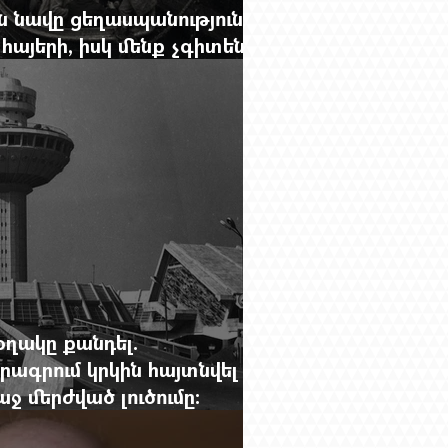
 նավը ցեղասպանությունից
հայերի, իսկ մենք չգիտենք
նունը՝ Սաձո Հիբիի
օղակը քանդել.
րագրում կրկին հայտնվել է
 մերժված լուծումը:
g.-ի մեծ ռեպորտաժը