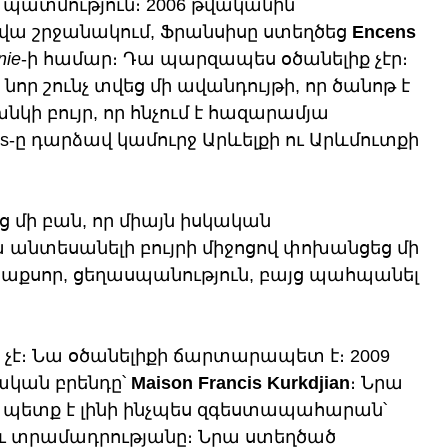
պատմություն։ 2006 թվականին՝ 
ա շրջանակում, Ֆրանսիսը ստեղծեց 
Encens
nie
-ի համար։ Դա պարզապես օծանելիք չէր։ 
նոր շունչ տվեց մի ավանդույթի, որ ծանոթ է 
նկի բույր, որ հնչում է հազարամյա 
ns-ը դարձավ կամուրջ Արևելքի ու Արևմուտքի 
ց մի բան, որ միայն իսկական 
 անտեսանելի բույրի միջոցով փոխանցեց մի 
, աքսոր, ցեղասպանություն, բայց պահպանել 
է։ Նա օծանելիքի ճարտարապետ է։ 2009 
ական բրենդը՝ 
Maison Francis Kurkdjian
։ Նրա 
քը պետք է լինի ինչպես զգեստապահարան՝ 
ու տրամադրությանը։ Նրա ստեղծած 