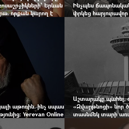
զբոսաշրջիկների՝ Երևան
Ինչպես ճապոնական
րա. որքան կարող է
փրկեց հարյուրավոր 
կան ճգնաժամը
հերոս նավապետի ա
Աշտարակը պահել, 
ալի աթոռին. ինչ սպասել
«Զվարթնոցի» նոր ծ
ունից: Yerevan Online
տասնմեկ տարի առաջ
ժը
Yerevan Online Ma