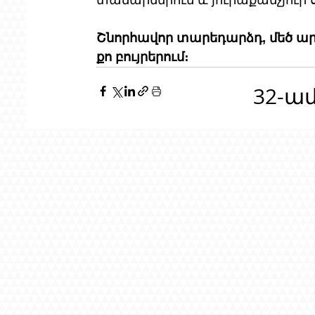
տաճարներում և յուրաքանչյուր սր
Շնորհավոր տարեդարձդ, մեծ ա
քո բույրերում։
32-ա