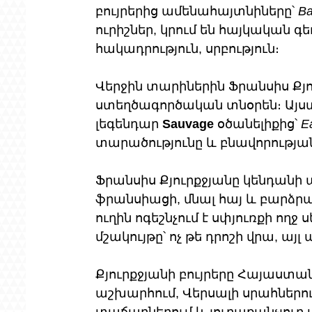
բույրերից ամենահայտնիները՝ 
Ba
ուրիշներ, կրում են հայկական գե
հակադրություն, սրբություն։
Վերջին տարիներին Ֆրանսիս Քյ
ստեղծագործական տնօրեն։ Այստ
լեգենդար 
Sauvage
 օծանելիքից՝ 
E
տարածությունը և բնավորության
Ֆրանսիս Քյուրքջյանը կենդանի ա
ֆրանսիացի, մնալ հայ և բարձրաց
ուղին ոգեշնչում է սփյուռքի ողջ ս
մշակույթը՝ ոչ թե դրոշի վրա, այլ
Քյուրքջյանի բույրերը Հայաստան
աշխարհում, Վերսալի սրահներում