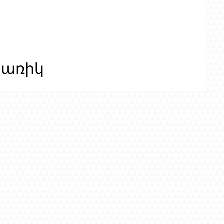
ցառիկ