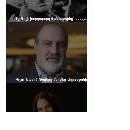
Դը Գոլի խորդուբորդ ճանապարհը՝ սկսված
մեղադրյալի աթոռից և մեկ սխալ գրված
տառից
Ինչո՞ւ Նասիմ Թալեբը մերժեց Ադրբեջանի
հրավերքը և պաշտպանեց Ռուբեն
Վարդանյանին