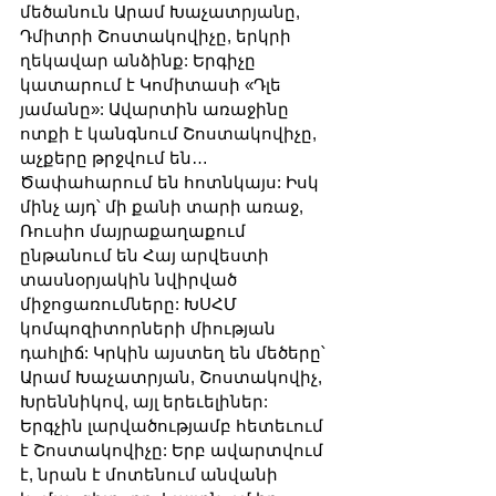
մեծանուն Արամ Խաչատրյանը, 
Դմիտրի Շոստակովիչը, երկրի 
ղեկավար անձինք: Երգիչը 
կատարում է Կոմիտասի «Դլե 
յամանը»: Ավարտին առաջինը 
ոտքի է կանգնում Շոստակովիչը, 
աչքերը թրջվում են… 
Ծափահարում են հոտնկայս: Իսկ 
մինչ այդ՝ մի քանի տարի առաջ, 
Ռուսիո մայրաքաղաքում 
ընթանում են Հայ արվեստի 
տասնօրյակին նվիրված 
միջոցառումները: ԽՍՀՄ 
կոմպոզիտորների միության 
դահլիճ: Կրկին այստեղ են մեծերը՝ 
Արամ Խաչատրյան, Շոստակովիչ, 
Խրեննիկով, այլ երեւելիներ: 
Երգչին լարվածությամբ հետեւում 
է Շոստակովիչը: Երբ ավարտվում 
է, նրան է մոտենում անվանի 