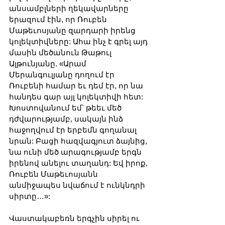
անսամբլների ղեկավարները 
երազում էին, որ Ռուբեն 
Մաթեւոսյանը զարդարի իրենց 
կոլեկտիվները: Ահա ինչ է գրել այդ 
մասին մեծանուն Թաթուլ 
Ալթունյանը. «Արամ 
Մերանգուլյանը դողում էր 
Ռուբենի համար եւ դեմ էր, որ նա 
հանդես գար այլ կոլեկտիվի հետ: 
Խոստովանում եմ՝ թեեւ մեծ 
դժվարությամբ, սակայն ինձ 
հաջողվում էր երբեմն գողանալ 
նրան: Բացի հազվագյուտ ձայնից, 
նա ունի մեծ արագությամբ երգն 
իրենով անելու տաղանդ: Եվ իրոք, 
Ռուբեն Մաթեւոսյանն 
անմիջապես նվաճում է ունկնդրի 
սիրտը…»:
Վաստակաբեռն երգչին սիրել ու 