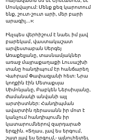
հարազատն ես եւ Երեւանում, եւ 
Մոսկվայում: Մենք քեզ կարոտում 
ենք, շուտ-շուտ արի, մեր բարի 
արագիլ…»:
Ինչպես վերհիշում է նաեւ իմ լավ 
բարեկամ, վաստակաշատ 
արվեստաբան Սերգեյ 
Առաքելյանը, տասնամյակներ 
առաջ մայրաքաղաքի Լուսաշխի 
տանը հանդիպում էր հանճարեղ 
Վահրամ Փափազյանի հետ: Նրա 
կողքին էին Մետաքսյա 
Սիմոնյանը, Բաբկեն Ներսիսյանը, 
ժամանակի անվանի այլ 
արտիստներ: Հանդիպման 
ավարտին դերասանն իր մոտ է 
կանչում հանդիպումն իր 
կատարումներով զարդարած 
երգչին. «Տղաս, լավ ես երգում, 
շատ լավ ես երգում,- այնուհետեւ 