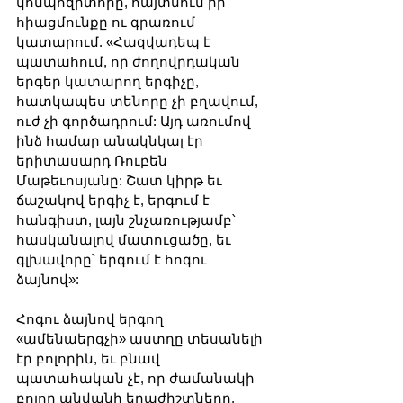
կոմպոզիտորը, հայտնում իր 
հիացմունքը ու գրառում 
կատարում. «Հազվադեպ է 
պատահում, որ ժողովրդական 
երգեր կատարող երգիչը, 
հատկապես տենորը չի բղավում, 
ուժ չի գործադրում: Այդ առումով 
ինձ համար անակնկալ էր 
երիտասարդ Ռուբեն 
Մաթեւոսյանը: Շատ կիրթ եւ 
ճաշակով երգիչ է, երգում է 
հանգիստ, լայն շնչառությամբ՝ 
հասկանալով մատուցածը, եւ 
գլխավորը՝ երգում է հոգու 
ձայնով»:
Հոգու ձայնով երգող 
«ամենաերգչի» աստղը տեսանելի 
էր բոլորին, եւ բնավ 
պատահական չէ, որ ժամանակի 
բոլոր անվանի երաժիշտները, 