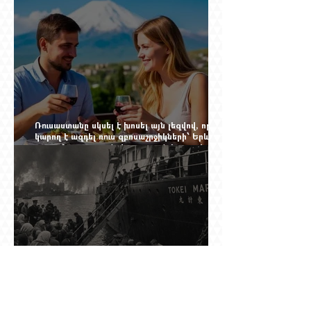
Ռուսաստանը սկսել է խոսել այն լեզվով, որը
կարող է ազդել ռուս զբոսաշրջիկների՝ Երևան
գալու մտադրության վրա. որքան կարող է
խորանալ հայ-ռուսական ճգնաժամը
Ինչպես ճապոնական նավը
ցեղասպանությունից փրկեց հարյուրավոր
հայերի, իսկ մենք չգիտենք հերոս նավապետի
անունը՝ Սաձո Հիբիի