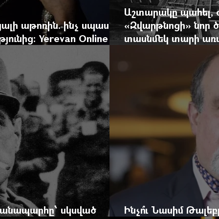
Աշտարակը պահել, 
ալի աթոռին. ինչ սպասել
«Զվարթնոցի» նոր ծ
ունից: Yerevan Online
տասնմեկ տարի առաջ
ժը
Yerevan Online Ma
 ճանապարհը՝ սկսված
Ինչո՞ւ Նասիմ Թալե