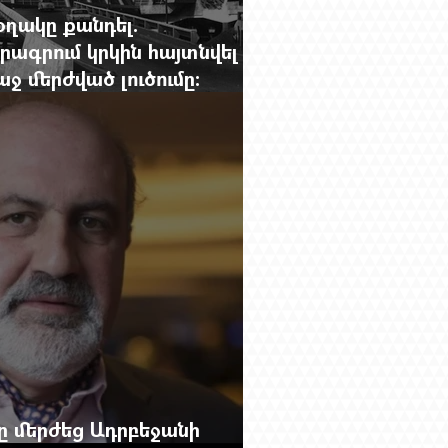
օղակը քանդել.
րագրում կրկին հայտնվել է
 մերժված լուծումը:
g.-ի մեծ ռեպորտաժը
բը մերժեց Ադրբեջանի