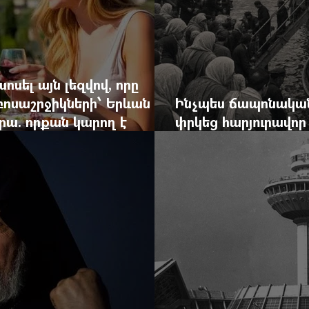
ոսել այն լեզվով, որը
զբոսաշրջիկների՝ Երևան
Ինչպես ճապոնական
րա. որքան կարող է
փրկեց հարյուրավոր 
կան ճգնաժամը
հերոս նավապետի ա