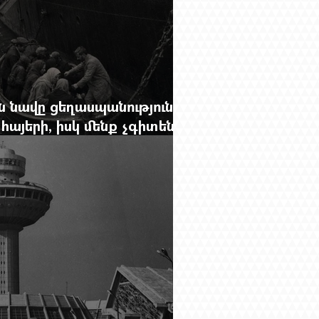
 նավը ցեղասպանությունից
հայերի, իսկ մենք չգիտենք
նունը՝ Սաձո Հիբիի