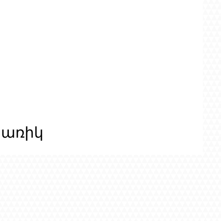
ցառիկ