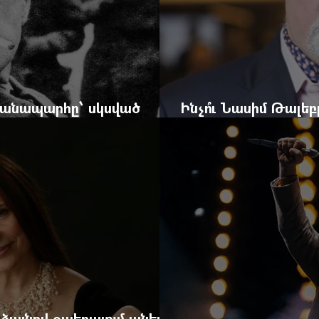
 ճանապարհը՝ սկսված
Ինչո՞ւ Նասիմ Թալե
և մեկ սխալ գրված տառից
հրավերքը և պաշտպ
 ձայնով օպերայում անելիք