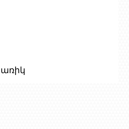
ցառիկ