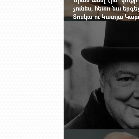
չունես, հետո նա երգե
Տոսկա ու Կատյա Կաբ
Մանսուրյանը 80 տար
Չերչիլն ու հայերը