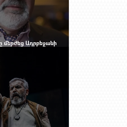
բը մերժեց Ադրբեջանի
անեց Ռուբեն Վարդանյանին