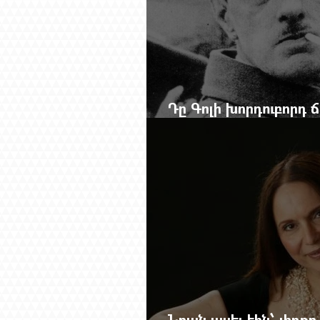
Դը Գոլի խորդուբորդ
մեղադրյալի աթոռից 
Նրան ասել էին՝ փոքր