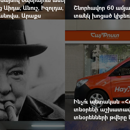
ց Աիդա, Անուշ, Իզոլդա,
Շնորհավոր 60 ամյա
անովա. Արաքս
տանկ խոցած կիբեռն
եկան է
գյուղ գրանցեց տա
Ինչո՞ւ պետական «
տնօրենի աշխատավ
տնօրենների թվեր
արդյունքով վարձատ