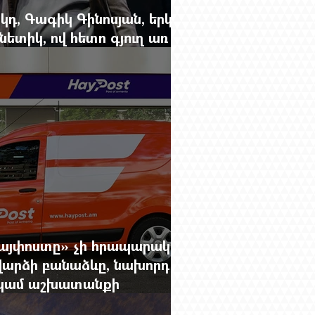
կդ, Գագիկ Գինոսյան, երկու
ետիկ, ով հետո գյուղ առ
րեց մարդկանց պարերը
Հայփոստը» չի հրապարակում
արձի բանաձևը, նախորդ
ը կամ աշխատանքի
րությունը փոխելու կանոնը