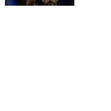
37 ու կես տարեկանում Մխիթարյանը վերցրեց
ևս մեկ մրցաշրջան, որովհետև Չեմպիոնների
լիգայի պատմությունը դեռ փակված չէ
Ռուսաստանը սկսել է խոսել այն լեզվով, որը
կարող է ազդել ռուս զբոսաշրջիկների՝ Երևան
գալու մտադրության վրա. որքան կարող է
խորանալ հայ-ռուսական ճգնաժամը