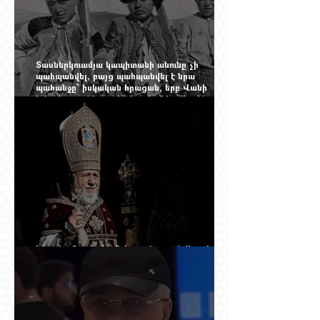
Տասներկուամյա կապիտանի անունը չի
պահպանվել, բայց պահպանվել է նրա
պահանջը՝ իսկական հրացան, երբ Վանի
իշխանությունն արդեն հաշվում էր վերջին
պաշարները
Ինչպես Գարեգին Բ-ի գործը թողնվեց դեռ
չընտրված դատավորի հույսին