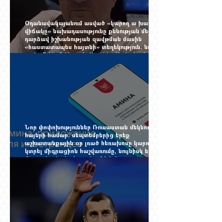
Օդանավակայանում ասված «կարող ա խառնվի
վիճակը» նախադասությունը քննության մեջ
դարձավ իշխանության զավթման մասին
«հաստատապես հայտնի» տեղեկություն. նույն
օրվա 7-ին մեկնող Հովհաննես Սահակյանը դեռ
Երևանում է
Նոր փոփոխություններ Ռուսաստան մեկնող
հայերի համար. սեպտեմբերից երեք
աշխատանքային օր լռած հեռախոսը կարող է
կտրել միգրացիոն հաշվառումը, նույնիսկ երբ
մարդը նույն բնակարանում է և իր
փաստաթղթերը կարգին են