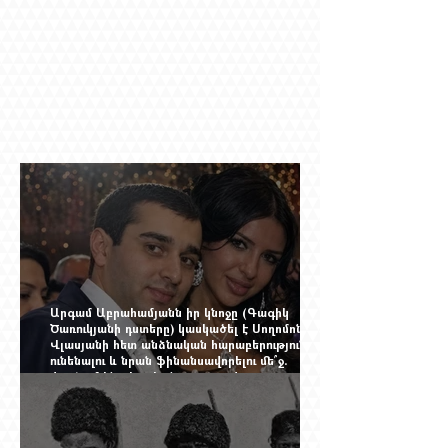
Արգամ Աբրահամյանն իր կնոջը (Գագիկ
Ծառուկյանի դստերը) կասկածել է Սողոմոն
Վլասյանի հետ անձնական հարաբերություններ
ունենալու և նրան ֆինանսավորելու մե՞ջ.
փորձում ենք հասկանալ այսօրվա
խառնիճաղանճ լրահոսը