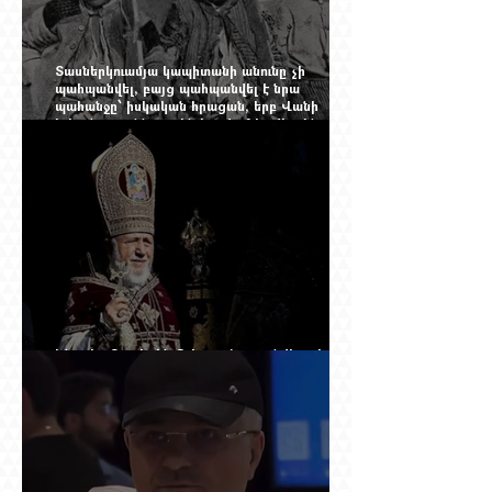
Տասներկուամյա կապիտանի անունը չի
պահպանվել, բայց պահպանվել է նրա
պահանջը՝ իսկական հրացան, երբ Վանի
իշխանությունն արդեն հաշվում էր վերջին
պաշարները
Ինչպես Գարեգին Բ-ի գործը թողնվեց դեռ
չընտրված դատավորի հույսին