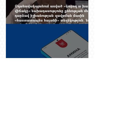
Օդանավակայանում ասված «կարող ա խառնվի
վիճակը» նախադասությունը քննության մեջ
դարձավ իշխանության զավթման մասին
«հաստատապես հայտնի» տեղեկություն. նույն
օրվա 7-ին մեկնող Հովհաննես Սահակյանը դեռ
Երևանում է
Նոր փոփոխություններ Ռուսաստան մեկնող
հայերի համար. սեպտեմբերից երեք
աշխատանքային օր լռած հեռախոսը կարող է
կտրել միգրացիոն հաշվառումը, նույնիսկ երբ
մարդը նույն բնակարանում է և իր
փաստաթղթերը կարգին են