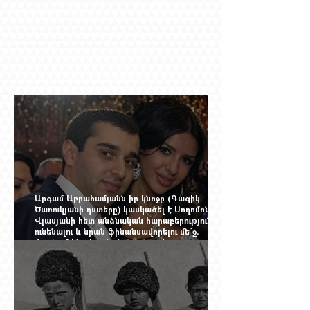
Արգամ Աբրահամյանն իր կնոջը (Գագիկ
Ծառուկյանի դստերը) կասկածել է Սողոմոն
Վլասյանի հետ անձնական հարաբերություններ
ունենալու և նրան ֆինանսավորելու մե՞ջ.
փորձում ենք հասկանալ այսօրվա
խառնիճաղանճ լրահոսը