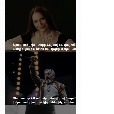
Վարդանյանին
Նրան ասել էին՝ փոքր ձայնով օպերայում
անելիք չունես, հետո նա երգեց Աիդա, Անուշ,
Իզոլդա, Տոսկա ու Կատյա Կաբանովա. Արաքս
Մանսուրյանը 80 տարեկան է
Շնորհավոր 60 ամյակդ, Գագիկ Գինոսյան,
երկու տանկ խոցած կիբեռնետիկ, ով հետո
գյուղ առ գյուղ գրանցեց տարեց մարդկանց
պարերը