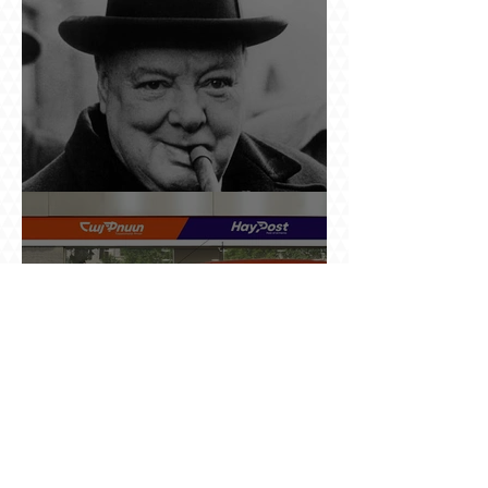
Չերչիլն ու հայերը
Ինչո՞ւ պետական «Հայփոստը» չի
հրապարակում տնօրենի աշխատավարձի
բանաձևը, նախորդ տնօրենների թվերը կամ
աշխատանքի արդյունքով վարձատրությունը
փոխելու կանոնը