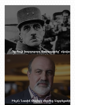
Դը Գոլի խորդուբորդ ճանապարհը՝ սկսված
մեղադրյալի աթոռից և մեկ սխալ գրված
տառից
Ինչո՞ւ Նասիմ Թալեբը մերժեց Ադրբեջանի
հրավերքը և պաշտպանեց Ռուբեն