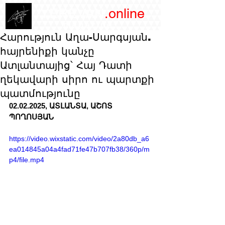
/YEREVAN
.online
magazine
Հարություն Աղա-Սարգսյան.
հայրենիքի կանչը
Ատլանտայից՝ Հայ Դատի
ղեկավարի սիրո ու պարտքի
պատմությունը
02.02.2025, ԱՏԼԱՆՏԱ, ԱՇՈՏ 
ՊՈՂՈՍՅԱՆ
https://video.wixstatic.com/video/2a80db_a6
ea014845a04a4fad71fe47b707fb38/360p/m
p4/file.mp4