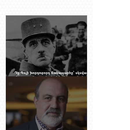
Դը Գոլի խորդուբորդ ճանապարհը՝ սկսված
մեղադրյալի աթոռից և մեկ սխալ գրված
տառից