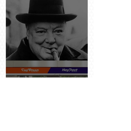
պարերը
Չերչիլն ու հայերը
Ինչո՞ւ պետական «Հայփոստը» չի
հրապարակում տնօրենի աշխատավարձի
բանաձևը, նախորդ տնօրենների թվերը կամ
աշխատանքի արդյունքով վարձատրությունը
փոխելու կանոնը