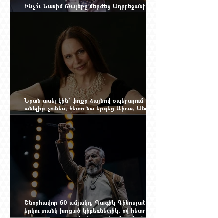
Ինչո՞ւ Նասիմ Թալեբը մերժեց Ադրբեջանի
հրավերքը և պաշտպանեց Ռուբեն
Վարդանյանին
Նրան ասել էին՝ փոքր ձայնով օպերայում
անելիք չունես, հետո նա երգեց Աիդա, Անուշ,
Իզոլդա, Տոսկա ու Կատյա Կաբանովա. Արաքս
Մանսուրյանը 80 տարեկան է
Շնորհավոր 60 ամյակդ, Գագիկ Գինոսյան,
երկու տանկ խոցած կիբեռնետիկ, ով հետո
գյուղ առ գյուղ գրանցեց տարեց մարդկանց