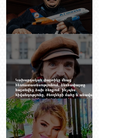
Ինչպես կործանվեց «Արմավիան». Yerevan
Online Mag.-ի մեծ ռեպորտաժը
Կախարդական փայտիկը մնաց
հեռուստատեսությունում, ձեռնափայտը
հայտնվեց ձախ ձեռքում. ինչպես
հիվանդությունը, ծնողների մահը և անավարտ
թատրոնը Հմայակ Հակոբյանին դուրս բերեցին
կադրից