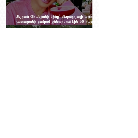
Սեյրան Օհանյանի կինը՝ մեղադրյալի աթոռին.
դատարանի բակում քննարկում էին 50 հազար
դոլարանոց «Հերմես» պայուսակը, դահլիճում՝
625 միլիոն 470 հազար դրամի երկու գործարք
Ինչու է ռուսների հոսքը Հայաստան կրկին
ակտիվացել