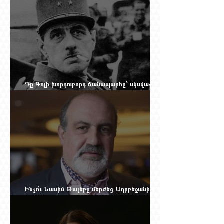
Դը Գոլի խորդուբորդ ճանապարհը՝ սկսված
մեղադրյալի աթոռից և մեկ սխալ գրված
տառից
Ինչո՞ւ Նասիմ Թալեբը մերժեց Ադրբեջանի
հրավերքը և պաշտպանեց Ռուբեն
Վարդանյանին