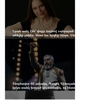
Նրան ասել էին՝ փոքր ձայնով օպերայում
անելիք չունես, հետո նա երգեց Աիդա, Անուշ,
Իզոլդա, Տոսկա ու Կատյա Կաբանովա. Արաքս
Մանսուրյանը 80 տարեկան է
Շնորհավոր 60 ամյակդ, Գագիկ Գինոսյան,
երկու տանկ խոցած կիբեռնետիկ, ով հետո
գյուղ առ գյուղ գրանցեց տարեց մարդկանց
պարերը