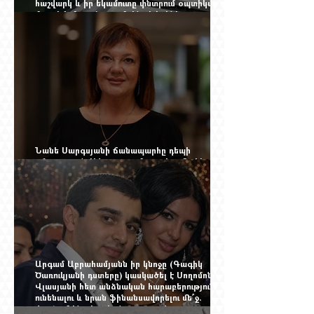
հաշվարկ և իր եկամուտը փնտրում օպտիկական
մալուխի մյուս ծայրում. ինչ է իրենից
ներկայացնում Firebird AI-ն
Նանե Սարգսյանի ճանապարհը դեպի
«Հայաստան-Սփյուռք» ամսագրի ամերիկյան
էջը
Արգամ Աբրահամյանն իր կնոջը (Գագիկ
Ծառուկյանի դստերը) կասկածել է Սողոմոն
Վլասյանի հետ անձնական հարաբերություններ
ունենալու և նրան ֆինանսավորելու մե՞ջ.
փորձում ենք հասկանալ այսօրվա