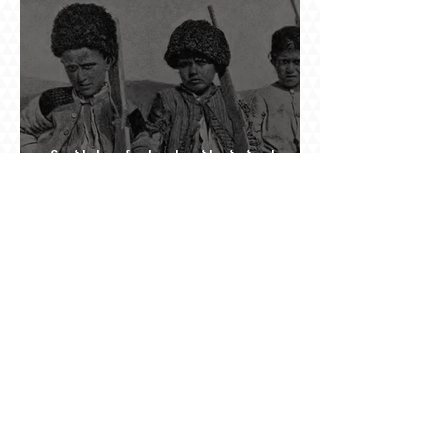
խառնիճաղանճ լրահոսը
Տասներկուամյա կապիտանի անունը չի
պահպանվել, բայց պահպանվել է նրա
պահանջը՝ իսկական հրացան, երբ Վանի
իշխանությունն արդեն հաշվում էր վերջին
պաշարները
Ինչպես Գարեգին Բ-ի գործը թողնվեց դեռ
չընտրված դատավորի հույսին