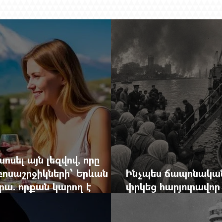
ոսել այն լեզվով, որը
զբոսաշրջիկների՝ Երևան
Ինչպես ճապոնական
րա. որքան կարող է
փրկեց հարյուրավոր 
կան ճգնաժամը
հերոս նավապետի ա