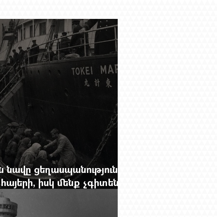
 նավը ցեղասպանությունից
հայերի, իսկ մենք չգիտենք
նունը՝ Սաձո Հիբիի