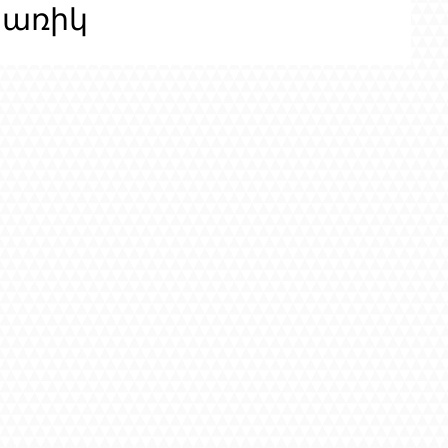
ցառիկ