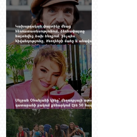
Կախարդական փայտիկը մնաց
հեռուստատեսությունում, ձեռնափայտը
հայտնվեց ձախ ձեռքում. ինչպես
հիվանդությունը, ծնողների մահը և անավարտ
թատրոնը Հմայակ Հակոբյանին դուրս բերեցին
կադրից
Սեյրան Օհանյանի կինը՝ մեղադրյալի աթոռին.
դատարանի բակում քննարկում էին 50 հազար
դոլարանոց «Հերմես» պայուսակը, դահլիճում՝
625 միլիոն 470 հազար դրամի երկու գործարք