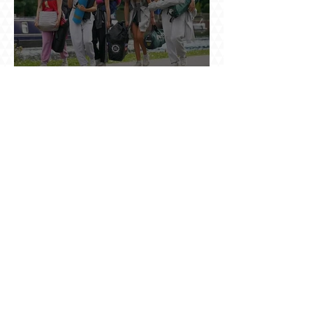
Ինչու է ռուսների հոսքը Հայաստան կրկին
ակտիվացել
Հայաստանում բացված ամենամեծ ԱԲ
կենտրոնը գնում է հոսանք, վարձով տալիս
հաշվարկ և իր եկամուտը փնտրում օպտիկական
մալուխի մյուս ծայրում. ինչ է իրենից
ներկայացնում Firebird AI-ն