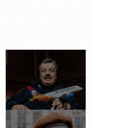
Ինչպես կործանվեց «Արմավիան». Yerevan
Online Mag.-ի մեծ ռեպորտաժը