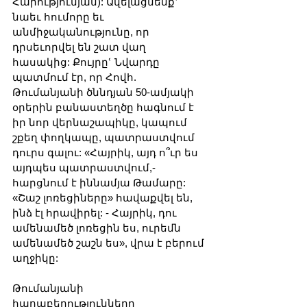
Հարությունյան): Ավելացնենքՙ 
նաեւ հումորը եւ 
անմիջականությունը, որ 
դրսեւորվել են շատ վաղ 
հասակից: Քույրըՙ Նվարդը 
պատմում էր, որ Հովհ. 
Թումանյանի ծննդյան 50-ամյակի 
օրերին բանաստեղծը հագնում է 
իր նոր վերնաշապիկը, կապում 
շքեղ փողկապը, պատրաստվում 
դուրս գալու: «Հայրիկ, այդ ո՞ւր ես 
այդպես պատրաստվում,- 
հարցնում է իննամյա Թամարը: 
«Շաշ լոռեցիները» հավաքվել են, 
ինձ էլ հրավիրել: - Հայրիկ, դու 
ամենամեծ լոռեցին ես, ուրեմն 
ամենամեծ շաշն ես», վրա է բերում 
աղջիկը:
Թումանյանի 
հարաբերությունները 