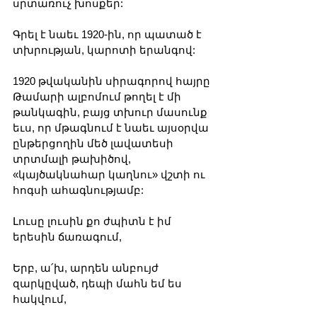
սրտառուչ խոսքեր:
Գրել է նաեւ 1920-ին, որ պատած է 
տխրության, կարոտի երանգով:
1920 թվականին սիրագորով հայրը 
Թամարի ալբոմում թողել է մի 
թանկագին, բայց տխուր մասունք 
եւս, որ մթագնում է նաեւ այսօրվա 
ընթերցողին մեծ լավատեսի 
տրտմալի թախիծով, 
«կայծակնահար կաղնու» վշտի ու 
հոգսի ահագնությամբ:
Լուսը լուսին քո ժպիտն է իմ 
երեսին ճառագում,
Երբ, ա՛խ, արդեն անբույժ 
զարկըված, դեպի մահն եմ ես 
հակվում,