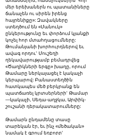
առածներին, հանելուկներինՙ «որ 
մեր երեխաներն ու պատանիները 
ճանաչեն ու սիրեն իրենց 
հայրենիքը»: Զավակները 
ստեղծում են «Մանուկ» 
ընկերությունը եւ փորձում կյանքի 
կոչել հոր մտահղացումները: 
Թումանյանի խորհուրդներով եւ 
ավագ որդուՙ Մուշեղի 
ղեկավարությամբ բեմադրվեց 
«Ծաղիկների երգը» խաղը, որում 
Թամարը ներկայացել է կակաչի 
կերպարով: Բանաստեղծին 
հատկապես մեծ բերկրանք են 
պատճառել կրտսերներիՙ Թամար
—կակաչի, Սեդա-աղջկա, Արփիկ-
շուշանի դերակատարումները:
Թամարն ընդամենը տասը 
տարեկան էր, եւ ինչ «մեծական» 
նամակ է գրում եղբորըՙ 