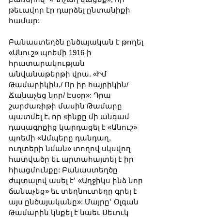
թեւավոր էր դարձել ընտանիքի 
համար:
Բանաստեղծն ընծայական է թողել 
«Անուշ» պոեմի 1916-ի 
հրատարակության 
անվանաթերթի վրա. «Իմ 
Թամարիկին,/ Որ իր հայրիկին/ 
Ճանաչեց նոր/ Էսօր»: Դրա 
շարժառիթի մասին Թամարը 
պատմել է, որ «ինքը մի անգամ 
դասագրքից կարդացել է «Անուշ» 
պոեմի «Ամպերը դանդաղ, 
ուղտերի նման» տողով սկսվող 
հատվածը եւ արտահայտել է իր 
հիացմունքը: Բանաստեղծը 
ժպտալով ասել էՙ «Աղջիկս ինձ նոր 
ճանաչեց» եւ տեղնուտեղը գրել է 
այս ընծայականը»: Մայրըՙ Օլգան 
Թամարին կնքել է նաեւ Սեւուկ 