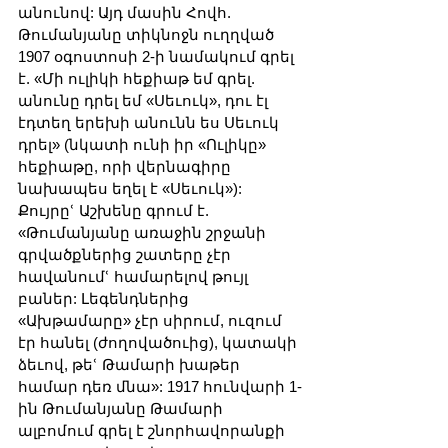
անունով: Այդ մասին Հովհ. 
Թումանյանը տիկնոջն ուղղված 
1907 օգոստոսի 2-ի նամակում գրել 
է. «Մի ուլիկի հեքիաթ եմ գրել. 
անունը դրել եմ «Սեւուկ», դու էլ 
էդտեղ երեխի անունն ես Սեւուկ 
դրել» (նկատի ունի իր «Ուլիկը» 
հեքիաթը, որի վերնագիրը 
նախապես եղել է «Սեւուկ»): 
Քույրըՙ Աշխենը գրում է. 
«Թումանյանը առաջին շրջանի 
գրվածքներից շատերը չէր 
հավանումՙ համարելով թույլ 
բաներ: Լեգենդներից 
«Ախթամարը» չէր սիրում, ուզում 
էր հանել (ժողովածուից), կատակի 
ձեւով, թեՙ Թամարի խաթեր 
համար դեռ մնա»: 1917 հունվարի 1-
ին Թումանյանը Թամարի 
ալբոմում գրել է շնորհավորանքի 