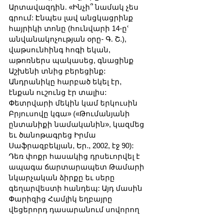
Արտավազդին. «Ինչի՞ նամակ չես 
գրում: Էնպես լավ անցկացրինք 
հայրիկի տոնը (հունվարի 14-ըՙ 
անվանակոչության օրը- Գ. Շ.), 
վաթսունհինգ հոգի եկան, 
աթոռներս պակասեց, գնացինք 
Աշխենի տնից բերեցինք: 
Անդրանիկը հարբած եկել էր, 
էնքան ուշունց էր տալիս: 
Փետրվարի մեկին կամ երկուսին 
Բրյուսովը կգա» («Թումանյանի 
ընտանիքի նամականին», կազմեց 
եւ ծանոթագրեց Իրմա 
Սաֆրազբեկյան, Եր., 2002, էջ 90): 
Դեռ փոքր հասակից դրսեւորվել է 
ապագա ճարտարապետ Թամարի 
նկարչական ձիրքը եւ սերը 
գեղարվեստի հանդեպ: Այդ մասին 
Փարիզից Համլիկ եղբայրը 
վեցերորդ դասարանում սովորող 