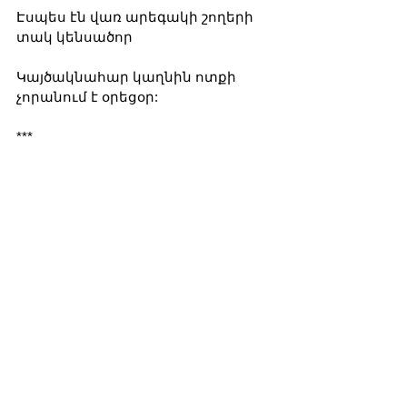
Էսպես էն վառ արեգակի շողերի 
տակ կենսածոր
Կայծակնահար կաղնին ոտքի 
չորանում է օրեցօր:
***
Թամար Թումանյանի մահով (1989 
թ.) դատարկվեց «Թումանյանի 
պալատը», ունեցանք, ինչպես Էդ. 
Ջրբաշյանն է գրում. «Ոչ միայն 
«կենդանի Թումանյանի» հետ 
շփվելու հնարավորության 
կորուստ, այլեւ մի ամբողջ 
դարաշրջանի եւ կուլտուրայի 
ավարտ, որոնք էլ երբեք ետ չեն 
դառնա...»:
Թամար Թումանյանը, մեծ չափով 