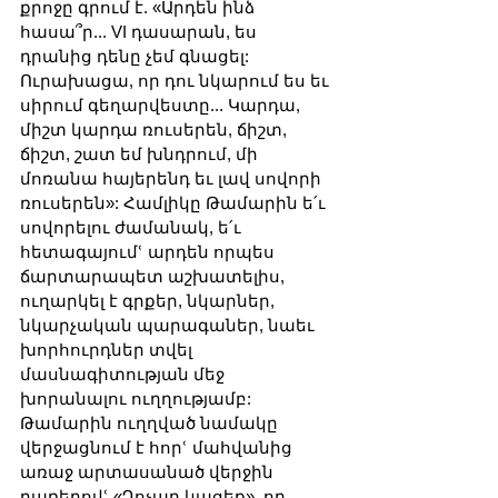
քրոջը գրում է. «Արդեն ինձ 
հասա՞ր... VI դասարան, ես 
դրանից դենը չեմ գնացել: 
Ուրախացա, որ դու նկարում ես եւ 
սիրում գեղարվեստը... Կարդա, 
միշտ կարդա ռուսերեն, ճիշտ, 
ճիշտ, շատ եմ խնդրում, մի 
մոռանա հայերենդ եւ լավ սովորի 
ռուսերեն»: Համլիկը Թամարին ե՛ւ 
սովորելու ժամանակ, ե՛ւ 
հետագայումՙ արդեն որպես 
ճարտարապետ աշխատելիս, 
ուղարկել է գրքեր, նկարներ, 
նկարչական պարագաներ, նաեւ 
խորհուրդներ տվել 
մասնագիտության մեջ 
խորանալու ուղղությամբ: 
Թամարին ուղղված նամակը 
վերջացնում է հորՙ մահվանից 
առաջ արտասանած վերջին 
բառերովՙ «Ղոչաղ կացեք», որ 