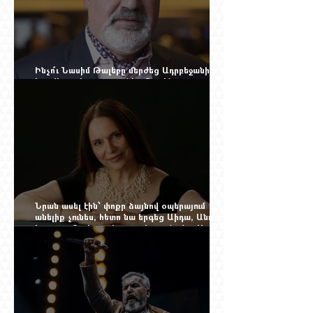
Ինչո՞ւ Նասիմ Թալեբը մերժեց Ադրբեջանի
հրավերքը և պաշտպանեց Ռուբեն
Վարդանյանին
Նրան ասել էին՝ փոքր ձայնով օպերայում
անելիք չունես, հետո նա երգեց Աիդա, Անուշ,
Իզոլդա, Տոսկա ու Կատյա Կաբանովա. Արաքս
Մանսուրյանը 80 տարեկան է