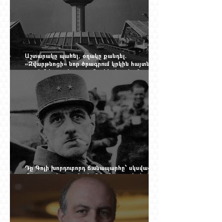
Աշտարակը պահել, օղակը քանդել.
«Զվարթնոցի» նոր ծրագրում կրկին հայտնվել է
տասնմեկ տարի առաջ մերժված լուծումը:
Yerevan Online Mag.-ի մեծ ռեպորտաժը
Դը Գոլի խորդուբորդ ճանապարհը՝ սկսված
մեղադրյալի աթոռից և մեկ սխալ գրված
տառից