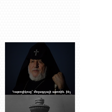
Կաթողիկոսը՝ մեղադրյալի աթոռին. ինչ
սպասել այսօրվա դատավարությունից: Yerevan
Online Mag.-ի մեծ ռեպորտաժը