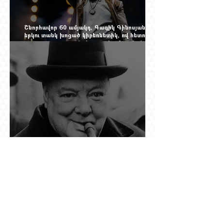
Շնորհավոր 60 ամյակդ, Գագիկ Գինոսյան,
երկու տանկ խոցած կիբեռնետիկ, ով հետո
գյուղ առ գյուղ գրանցեց տարեց մարդկանց
պարերը
Չերչիլն ու հայերը