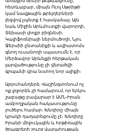
առաջին օրերի թեթևացումը, 
հետևաբար, միայն Ուոլ Սթրիթի 
կամ նավթային թրեյդերների 
լեզվով չպետք է հասկանալ։ Այն 
նաև Միջին Արևմուտքի վարորդի, 
Տեխասի փոքր բիզնեսի, 
Կալիֆոռնիայի ներմուծողի, Նյու 
Ջերսիի ընտանիքի և ավիատոմս 
գնող ուսանողի սպասումն է, որ 
Մերձավոր Արևելքի հերթական 
լարվածությունը չի վերածվի 
գրպանի վրա նստող նոր ալիքի։
Այդուհանդերձ, Վաշինգտոնում ոչ 
ոք լրջորեն չի համարում, որ երկու 
շաբաթը բավարար է ԱՄՆ-Իրան 
ամբողջական հակասությունը 
լուծելու համար։ Խնդիրը միայն 
կրակի դադարեցումը չէ։ Խնդիրը 
Իրանի միջուկային և հրթիռային 
ծրագրերի շուրջ վստահության 