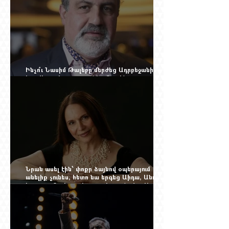
Ինչո՞ւ Նասիմ Թալեբը մերժեց Ադրբեջանի
հրավերքը և պաշտպանեց Ռուբեն
Վարդանյանին
Նրան ասել էին՝ փոքր ձայնով օպերայում
անելիք չունես, հետո նա երգեց Աիդա, Անուշ,
Իզոլդա, Տոսկա ու Կատյա Կաբանովա. Արաքս
Մանսուրյանը 80 տարեկան է