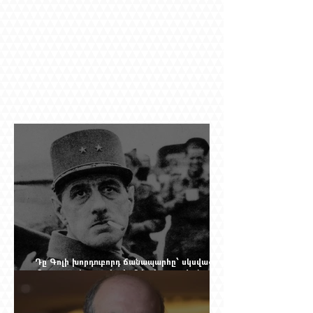
Դը Գոլի խորդուբորդ ճանապարհը՝ սկսված
մեղադրյալի աթոռից և մեկ սխալ գրված
տառից