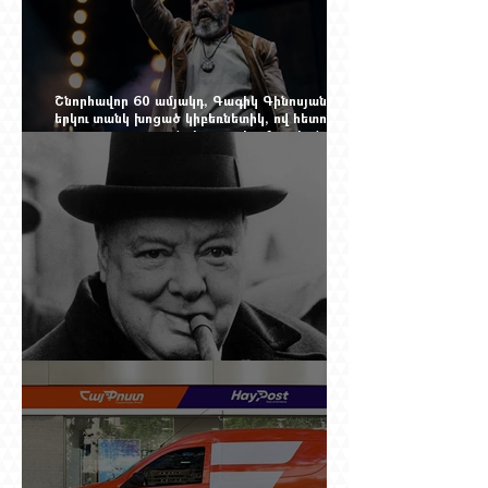
Շնորհավոր 60 ամյակդ, Գագիկ Գինոսյան,
երկու տանկ խոցած կիբեռնետիկ, ով հետո
գյուղ առ գյուղ գրանցեց տարեց մարդկանց
պարերը
Չերչիլն ու հայերը