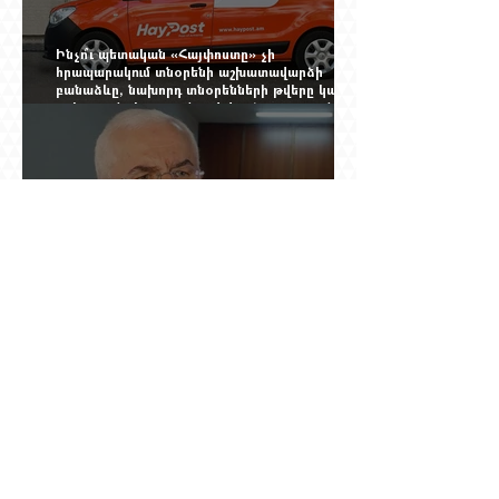
Ինչո՞ւ պետական «Հայփոստը» չի
հրապարակում տնօրենի աշխատավարձի
բանաձևը, նախորդ տնօրենների թվերը կամ
աշխատանքի արդյունքով վարձատրությունը
փոխելու կանոնը
Տասնյոթ ամիս առաջ ԵՊՀ-ում նրան անվանում
էին ֆակուլտետի հիմնասյուն, հիմա նրա
պայմանագիրը չեն երկարացնում, իսկ նույն
դահլիճում խոսած մարդիկ լուռ են. Գագիկ
Ղազինյանի պրոֆեսորական կարիերայի
տխուր ավարտը