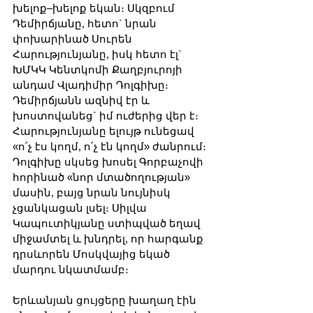
խելոք–խելոք եկան։ Սկզբում 
Դեմիրճյանը, հետո` նրան 
փոխարինած Սուրեն 
Հարությունյանը, իսկ հետո էլ` 
ԽՄԿԿ Կենտկոմի Քաղբյուրոյի 
անդամ Վլադիմիր Դոլգիխը։ 
Դեմիրճյանն ազնիվ էր և 
խոստովանեց` իմ ուժերից վեր է։ 
Հարությունյանը ելույթ ունեցավ 
«ո՛չ էս կողմ, ո՛չ էն կողմ» ժանրում։ 
Դոլգիխը սկսեց խոսել Գորբաչովի 
հորինած «նոր մտածողության» 
մասին, բայց նրան նույնիսկ 
չցանկացան լսել։ Սիլվա 
Կապուտիկյանը ստիպված եղավ 
միջամտել և խնդրել, որ հարգանք 
դրսևորեն Մոսկվայից եկած 
մարդու նկատմամբ։
Երևանյան ցույցերը խաղաղ էին 