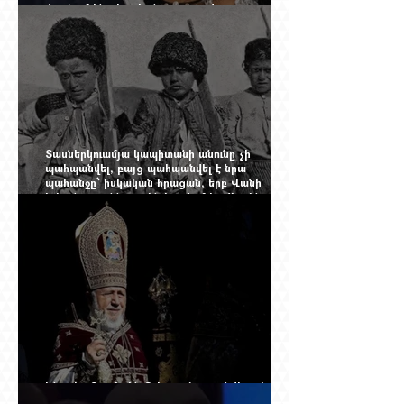
փորձում ենք հասկանալ այսօրվա
խառնիճաղանճ լրահոսը
Տասներկուամյա կապիտանի անունը չի
պահպանվել, բայց պահպանվել է նրա
պահանջը՝ իսկական հրացան, երբ Վանի
իշխանությունն արդեն հաշվում էր վերջին
պաշարները
Ինչպես Գարեգին Բ-ի գործը թողնվեց դեռ
չընտրված դատավորի հույսին