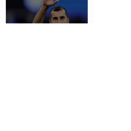
37 ու կես տարեկանում Մխիթարյանը վերցրեց
ևս մեկ մրցաշրջան, որովհետև Չեմպիոնների
լիգայի պատմությունը դեռ փակված չէ
Ռուսաստանը սկսել է խոսել այն լեզվով, որը
կարող է ազդել ռուս զբոսաշրջիկների՝ Երևան
գալու մտադրության վրա. որքան կարող է
խորանալ հայ-ռուսական ճգնաժամը