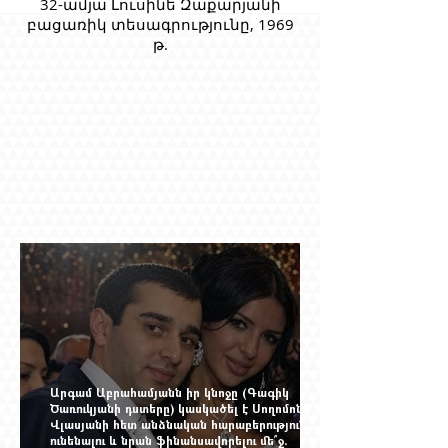
32-ամյա Լուսինե Զաքարյանի
բացառիկ տեսագրությունը, 1969
թ.
Արգամ Աբրահամյանն իր կնոջը (Գագիկ
Ծառուկյանի դստերը) կասկածել է Սողոմոն
Վլասյանի հետ անձնական հարաբերություններ
ունենալու և նրան ֆինանսավորելու մե՞ջ.