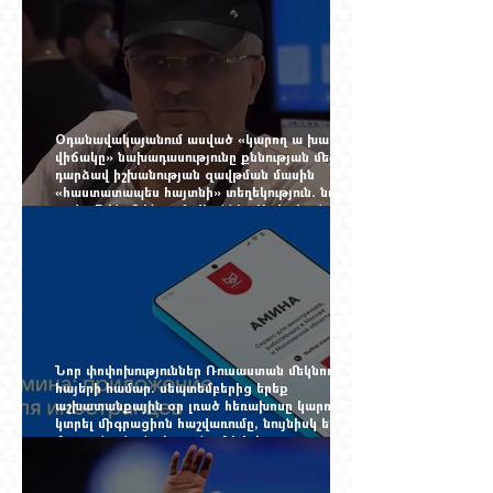
Օդանավակայանում ասված «կարող ա խառնվի
վիճակը» նախադասությունը քննության մեջ
դարձավ իշխանության զավթման մասին
«հաստատապես հայտնի» տեղեկություն. նույն
օրվա 7-ին մեկնող Հովհաննես Սահակյանը դեռ
Երևանում է
Նոր փոփոխություններ Ռուսաստան մեկնող
հայերի համար. սեպտեմբերից երեք
աշխատանքային օր լռած հեռախոսը կարող է
կտրել միգրացիոն հաշվառումը, նույնիսկ երբ
մարդը նույն բնակարանում է և իր
փաստաթղթերը կարգին են