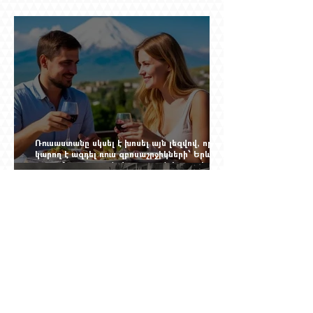
Ռուսաստանը սկսել է խոսել այն լեզվով, որը
կարող է ազդել ռուս զբոսաշրջիկների՝ Երևան
գալու մտադրության վրա. որքան կարող է
խորանալ հայ-ռուսական ճգնաժամը
Ինչպես ճապոնական նավը
ցեղասպանությունից փրկեց հարյուրավոր
հայերի, իսկ մենք չգիտենք հերոս նավապետի