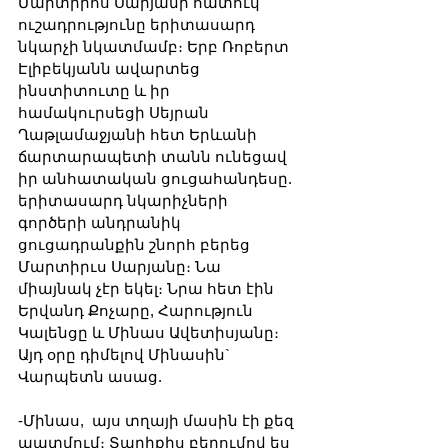
Մարտիրոս Սարյանի հատուկ 
ուշադրությունը երիտասարդ 
նկարչի նկատմամբ։ Երբ Ռոբերտ 
Էլիբեկյանն ավարտեց 
ինստիտուտը և իր 
համակուրսեցի Սեյրան 
Ղաթլամաջյանի հետ Երևանի 
ճարտարապետի տանն ունեցավ 
իր անհատական ցուցահանդեսը. 
երիտասարդ նկարիչների 
գործերի անդրանիկ 
ցուցադրանքին շնորհ բերեց 
Մարտիրւս Սարյանը։ Նա 
միայնակ չէր եկել։ Նրա հետ էին 
Երվանդ Քոչարը, Հարություն 
Կալենցը և Մինաս Ավետիսյանը։ 
Այդ օրը դիմելով Մինասին` 
Վարպետն ասաց.
-Մինաս,  այս տղայի մասին էի քեզ 
պատմում։ Տարիքիս բերումով ես 