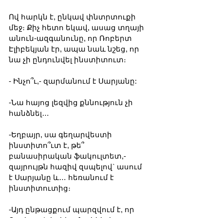
Ով հարկն է, ընկավ փնտրտուքի 
մեջ։ Քիչ հետո եկավ, ասաց տղայի 
անուն-ազգանունը, որ Ռոբերտ 
Էլիբեկյան էր, ապա նաև նշեց, որ 
նա չի ընդունվել ինստիտուտ։
- Ինչո՞ւ,- զարմանում է Սարյանը:
-Նա հայոց լեզվից քննություն չի 
հանձնել…
-Եղբայր, սա գեղարվեստի 
ինստիտո՞ւտ է, թե՞ 
բանասիրական ֆակուլտետ,- 
զայրույթն հազիվ զսպելով` ասում 
է Սարյանը և… հեռանում է 
ինստիտուտից։
-Այդ ընթացքում պարզվում է, որ 