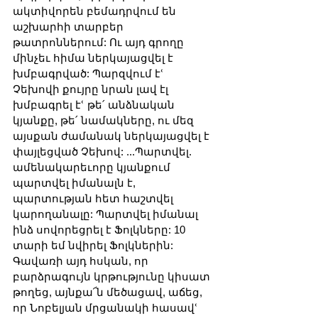
ակտիվորեն բեմադրվում են 
աշխարհի տարբեր 
թատրոններում: Ու այդ գրողը 
մինչեւ հիմա ներկայացվել է 
խմբագրված: Պարզվում էՙ 
Չեխովի քույրը նրան լավ էլ 
խմբագրել էՙ թե՛ անձնական 
կյանքը, թե՛ նամակները, ու մեզ 
այսքան ժամանակ ներկայացվել է 
փայլեցված Չեխով: ...Պարտվել. 
ամենակարեւորը կյանքում 
պարտվել իմանալն է, 
պարտության հետ հաշտվել 
կարողանալը: Պարտվել իմանալ 
ինձ սովորեցրել է Ֆոլկները: 10 
տարի եմ նվիրել Ֆոլկներին: 
Գավառի այդ հսկան, որ 
բարձրագույն կրթությունը կիսատ 
թողեց, այնքա՜ն մեծացավ, աճեց, 
որ Նոբելյան մրցանակի հասավՙ 