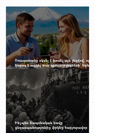
Ռուսաստանը սկսել է խոսել այն լեզվով, որը
կարող է ազդել ռուս զբոսաշրջիկների՝ Երևան
գալու մտադրության վրա. որքան կարող է
խորանալ հայ-ռուսական ճգնաժամը
Ինչպես ճապոնական նավը
ցեղասպանությունից փրկեց հարյուրավոր
հայերի, իսկ մենք չգիտենք հերոս նավապետի