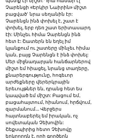
պետք էր միշտ: Դրա համար էլ 
Չարենցի «Երկիր Նաիրին» միշտ 
բացվածՙ նրա սեղանին էր: 
Չարենցն ինձ փոխել է, շատ է 
փոխել, երբ դեռ շատ երիտասարդ 
էի: Մինչեւ հիմա Չարենցն ինձ 
հետ է: Շատերն են եղել իմ 
կյանքում ու շատերը մինչեւ հիմա 
կան, բայց Չարենցն է ինձ փոխել: 
Մեր միջնադարյան հանճարներով 
միշտ եմ հիացել, նրանց տաղերը, 
քնարերգությունը, հոգեւոր 
արժեքները վերերկրային 
երեւույթներ են, դրանց հետ ես 
կապված եմ միշտ: Բացում եմ, 
բացահայտում, հիանում, հրճվում, 
զարմանում... Վերջերս 
հայտնաբերել եմ իրական, ոչ 
սովետական Չեխովին: 
Շեքսպիրից հետո Չեխովը 
երկրորդն է, որի գործերն 