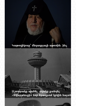
անունը՝ Սաձո Հիբիի
Կաթողիկոսը՝ մեղադրյալի աթոռին. ինչ
սպասել այսօրվա դատավարությունից: Yerevan
Online Mag.-ի մեծ ռեպորտաժը
Աշտարակը պահել, օղակը քանդել.
«Զվարթնոցի» նոր ծրագրում կրկին հայտնվել է
տասնմեկ տարի առաջ մերժված լուծումը:
Yerevan Online Mag.-ի մեծ ռեպորտաժը