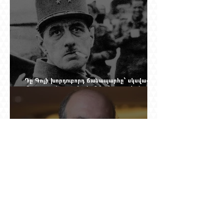
Դը Գոլի խորդուբորդ ճանապարհը՝ սկսված
մեղադրյալի աթոռից և մեկ սխալ գրված
տառից
Ինչո՞ւ Նասիմ Թալեբը մերժեց Ադրբեջանի
հրավերքը և պաշտպանեց Ռուբեն
Վարդանյանին