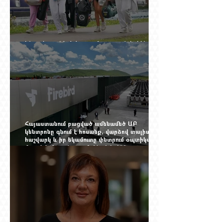
Ինչու է ռուսների հոսքը Հայաստան կրկին
ակտիվացել
Հայաստանում բացված ամենամեծ ԱԲ
կենտրոնը գնում է հոսանք, վարձով տալիս
հաշվարկ և իր եկամուտը փնտրում օպտիկական
մալուխի մյուս ծայրում. ինչ է իրենից
ներկայացնում Firebird AI-ն