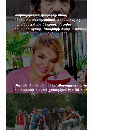
Կախարդական փայտիկը մնաց
հեռուստատեսությունում, ձեռնափայտը
հայտնվեց ձախ ձեռքում. ինչպես
հիվանդությունը, ծնողների մահը և անավարտ
թատրոնը Հմայակ Հակոբյանին դուրս բերեցին
կադրից
Սեյրան Օհանյանի կինը՝ մեղադրյալի աթոռին.
դատարանի բակում քննարկում էին 50 հազար
դոլարանոց «Հերմես» պայուսակը, դահլիճում՝
625 միլիոն 470 հազար դրամի երկու գործարք