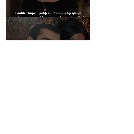
Նանե Սարգսյանի ճանապարհը դեպի
«Հայաստան-Սփյուռք» ամսագրի ամերիկյան
էջը
Արգամ Աբրահամյանն իր կնոջը (Գագիկ
Ծառուկյանի դստերը) կասկածել է Սողոմոն
Վլասյանի հետ անձնական հարաբերություններ
ունենալու և նրան ֆինանսավորելու մե՞ջ.
փորձում ենք հասկանալ այսօրվա
խառնիճաղանճ լրահոսը
Տասներկուամյա կապիտանի անունը չի
պահպանվել, բայց պահպանվել է նրա