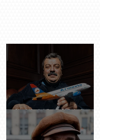
Ինչպես կործանվեց «Արմավիան». Yerevan
Online Mag.-ի մեծ ռեպորտաժը