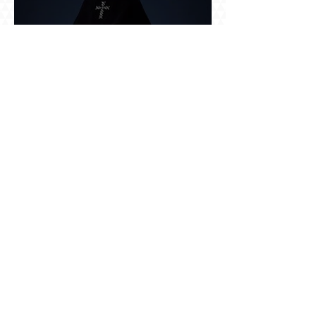
Կաթողիկոսը՝ մեղադրյալի աթոռին. ինչ
սպասել այսօրվա դատավարությունից: Yerevan
Online Mag.-ի մեծ ռեպորտաժը
Աշտարակը պահել, օղակը քանդել.
«Զվարթնոցի» նոր ծրագրում կրկին հայտնվել է
տասնմեկ տարի առաջ մերժված լուծումը:
Yerevan Online Mag.-ի մեծ ռեպորտաժը