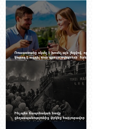
Ռուսաստանը սկսել է խոսել այն լեզվով, որը
կարող է ազդել ռուս զբոսաշրջիկների՝ Երևան
գալու մտադրության վրա. որքան կարող է
խորանալ հայ-ռուսական ճգնաժամը
Ինչպես ճապոնական նավը
ցեղասպանությունից փրկեց հարյուրավոր
հայերի, իսկ մենք չգիտենք հերոս նավապետի
անունը՝ Սաձո Հիբիի