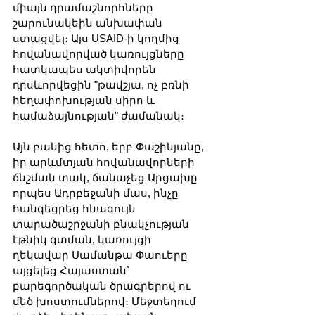
միայն դրամաշնորհները 
շարունակեին անխափան 
ստացվել։ Այս USAID-ի կողմից 
հովանավորված կառույցները 
հատկապես ակտիվորեն 
դրսևորվեցին "թավշյա, ոչ բռնի 
հեղափոխության սիրո և 
համաձայնության" ժամանակ։
Այն բանից հետո, երբ Փաշինյանը, 
իր արևմտյան հովանավորների 
ճնշման տակ, ճանաչեց Արցախը 
որպես Ադրբեջանի մաս, ինչը 
հանգեցրեց հնագույն 
տարածաշրջանի բնակչության 
էթնիկ զտման, կառույցի 
ղեկավար Սամանթա Փաուերը 
այցելեց Հայաստան՝ 
բարեգործական ծրագրերով ու 
մեծ խոստումներով։ Մեջտեղում 