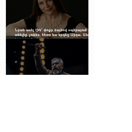
Նրան ասել էին՝ փոքր ձայնով օպերայում
անելիք չունես, հետո նա երգեց Աիդա, Անուշ,
Իզոլդա, Տոսկա ու Կատյա Կաբանովա. Արաքս
Մանսուրյանը 80 տարեկան է
Շնորհավոր 60 ամյակդ, Գագիկ Գինոսյան,
երկու տանկ խոցած կիբեռնետիկ, ով հետո
գյուղ առ գյուղ գրանցեց տարեց մարդկանց
պարերը