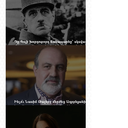
Դը Գոլի խորդուբորդ ճանապարհը՝ սկսված
մեղադրյալի աթոռից և մեկ սխալ գրված
տառից
Ինչո՞ւ Նասիմ Թալեբը մերժեց Ադրբեջանի
հրավերքը և պաշտպանեց Ռուբեն
Վարդանյանին