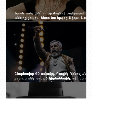
Նրան ասել էին՝ փոքր ձայնով օպերայում
անելիք չունես, հետո նա երգեց Աիդա, Անուշ,
Իզոլդա, Տոսկա ու Կատյա Կաբանովա. Արաքս
Մանսուրյանը 80 տարեկան է
Շնորհավոր 60 ամյակդ, Գագիկ Գինոսյան,
երկու տանկ խոցած կիբեռնետիկ, ով հետո
գյուղ առ գյուղ գրանցեց տարեց մարդկանց
պարերը