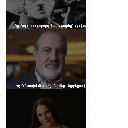
Դը Գոլի խորդուբորդ ճանապարհը՝ սկսված
մեղադրյալի աթոռից և մեկ սխալ գրված
տառից
Ինչո՞ւ Նասիմ Թալեբը մերժեց Ադրբեջանի
հրավերքը և պաշտպանեց Ռուբեն
Վարդանյանին