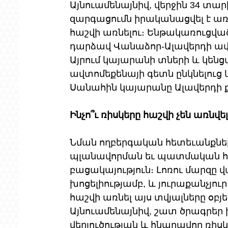
Այնուամենայնիվ, վերջին 34 տարի
զարգացումն իրականացվել է ա
հաշվի առնելու։ Ենթակառուցված
դարձավ Վանաձոր-Ալավերդի ավ
Այրում կայարանի տների և կենցա
ավտոմեքենայի գետն ընկնելուց 
Սանահին կայարանը Ալավերդի 
Ինչո՞ւ ռիսկերը հաշվի չեն առնվել
Նման ողբերգական հետեւանքնե
պլանավորման եւ պատմական հե
բացակայություն։ Լոռու մարզը վ
խոցելիությամբ, և յուրաքանչյո
հաշվի առնել այս տվյալները օբյ
Այնուամենայնիվ, շատ ծրագրե
վերլուծության և հնարավոր ռիսկե