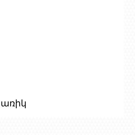
ցառիկ