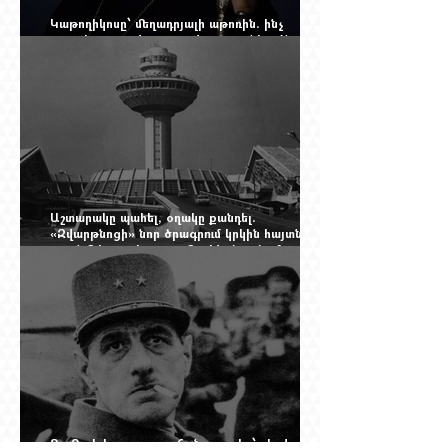
Կաթողիկոսը՝ մեղադրյալի աթոռին. ինչ
սպասել այսօրվա դատավարությունից: Yerevan
Online Mag.-ի մեծ ռեպորտաժը
Աշտարակը պահել, օղակը քանդել.
«Զվարթնոցի» նոր ծրագրում կրկին հայտնվել է
տասնմեկ տարի առաջ մերժված լուծումը:
Yerevan Online Mag.-ի մեծ ռեպորտաժը
Դը Գոլի խորդուբորդ ճանապարհը՝ սկսված