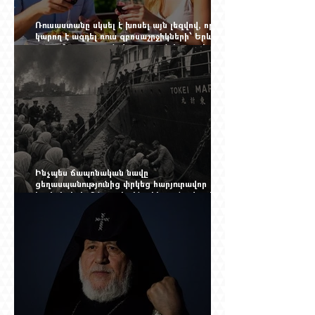
Ռուսաստանը սկսել է խոսել այն լեզվով, որը
կարող է ազդել ռուս զբոսաշրջիկների՝ Երևան
գալու մտադրության վրա. որքան կարող է
խորանալ հայ-ռուսական ճգնաժամը
Ինչպես ճապոնական նավը
ցեղասպանությունից փրկեց հարյուրավոր
հայերի, իսկ մենք չգիտենք հերոս նավապետի
անունը՝ Սաձո Հիբիի