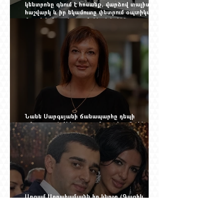
կենտրոնը գնում է հոսանք, վարձով տալիս
հաշվարկ և իր եկամուտը փնտրում օպտիկական
մալուխի մյուս ծայրում. ինչ է իրենից
ներկայացնում Firebird AI-ն
Նանե Սարգսյանի ճանապարհը դեպի
«Հայաստան-Սփյուռք» ամսագրի ամերիկյան
էջը
Արգամ Աբրահամյանն իր կնոջը (Գագիկ
Ծառուկյանի դստերը) կասկածել է Սողոմոն
Վլասյանի հետ անձնական հարաբերություններ
ունենալու և նրան ֆինանսավորելու մե՞ջ.