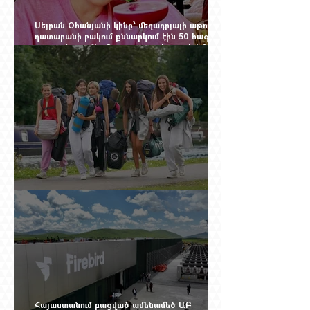
Սեյրան Օհանյանի կինը՝ մեղադրյալի աթոռին.
դատարանի բակում քննարկում էին 50 հազար
դոլարանոց «Հերմես» պայուսակը, դահլիճում՝
625 միլիոն 470 հազար դրամի երկու գործարք
Ինչու է ռուսների հոսքը Հայաստան կրկին
ակտիվացել
Հայաստանում բացված ամենամեծ ԱԲ