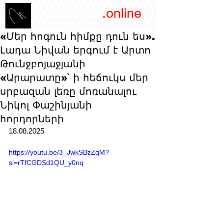
/YEREVAN
.online
magazine
«Մեր հոգուն հիմքը դուն ես».
Լադա Նիվան երգում է Արտո
Թունջբոյաջյանի
«Արարատը»՝ ի հեճուկս մեր
սրբազան լեռը մոռանալու
Նիկոլ Փաշինյանի
հորդորների
18.08.2025
https://youtu.be/3_JwkSBzZqM?
si=rTfCGDSd1QU_y0nq