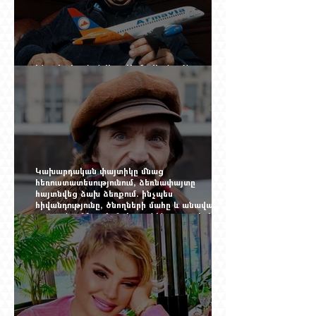
Ինչպես կործանվեց «Արմավիան». Yerevan
Online Mag.-ի մեծ ռեպորտաժը
Կախարդական փայտիկը մնաց
հեռուստատեսությունում, ձեռնափայտը
հայտնվեց ձախ ձեռքում. ինչպես
հիվանդությունը, ծնողների մահը և անավարտ
թատրոնը Հմայակ Հակոբյանին դուրս բերեցին
կադրից