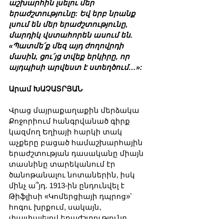
աշխարհին լսելու մեր 
երաժշտությունը: Եվ երբ նրանք 
լսում են մեր երաժշտությունը, 
մարդիկ վստահորեն ասում են. 
«Պատմե՛ք մեզ այդ ժողովրդի 
մասին, ցու՛յց տվեք երկիրը, որ 
այդպիսի արվեստ է ստեղծում…»:
Արամ ԽԱՉԱՏՐՅԱՆ
Վրաց մայրաքաղաքին մերձակա 
Քոջորիում հանգրվանած գիրք 
կազմող Եղիայի հարկի տակ 
աչքերը բացած համաշխարհային 
երաժշտության դասականը միայն 
տասնինը տարեկանում էր 
ծանոթանալու նոտաներին, իսկ 
մինչ ա՞յդ. 1913-ին ընդունվել է 
Թիֆլիսի «Կոմերցիայի դպրոց»՝ 
հոգու խրքում, սակայն, 
փայփայելով երաժշտությունը, 