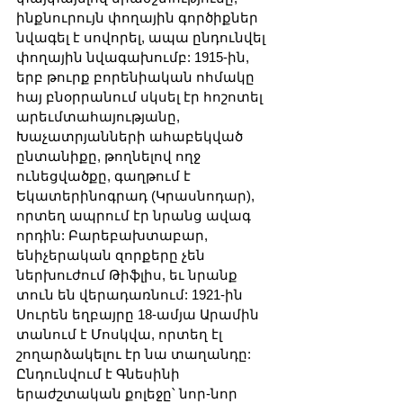
ինքնուրույն փողային գործիքներ 
նվագել է սովորել, ապա ընդունվել 
փողային նվագախումբ: 1915-ին, 
երբ թուրք բորենիական ոհմակը 
հայ բնօրրանում սկսել էր հոշոտել 
արեւմտահայությանը, 
Խաչատրյանների ահաբեկված 
ընտանիքը, թողնելով ողջ 
ունեցվածքը, գաղթում է 
Եկատերինոգրադ (Կրասնոդար), 
որտեղ ապրում էր նրանց ավագ 
որդին: Բարեբախտաբար, 
ենիչերական զորքերը չեն 
ներխուժում Թիֆլիս, եւ նրանք 
տուն են վերադառնում: 1921-ին 
Սուրեն եղբայրը 18-ամյա Արամին 
տանում է Մոսկվա, որտեղ էլ 
շողարձակելու էր նա տաղանդը: 
Ընդունվում է Գնեսինի 
երաժշտական քոլեջը՝ նոր-նոր 