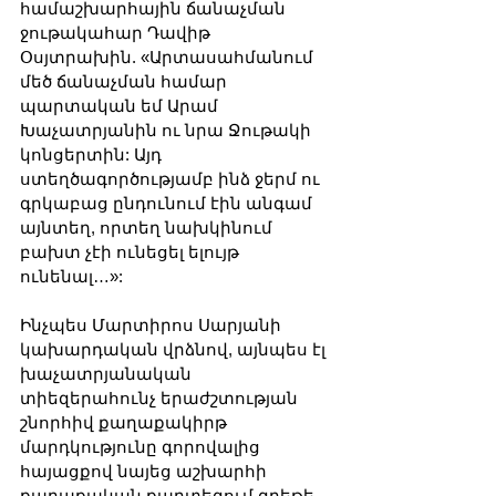
համաշխարհային ճանաչման 
ջութակահար Դավիթ 
Օսյտրախին. «Արտասահմանում 
մեծ ճանաչման համար 
պարտական եմ Արամ 
Խաչատրյանին ու նրա Ջութակի 
կոնցերտին: Այդ 
ստեղծագործությամբ ինձ ջերմ ու 
գրկաբաց ընդունում էին անգամ 
այնտեղ, որտեղ նախկինում 
բախտ չէի ունեցել ելույթ 
ունենալ…»:
Ինչպես Մարտիրոս Սարյանի 
կախարդական վրձնով, այնպես էլ 
խաչատրյանական 
տիեզերահունչ երաժշտության 
շնորհիվ քաղաքակիրթ 
մարդկությունը գորովալից 
հայացքով նայեց աշխարհի 
քաղաքական քարտեզում գրեթե 