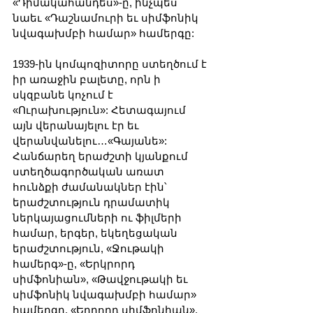
«Դիմակահանդես»-ը, ինչպես 
նաեւ «Դաշնամուրի եւ սիմֆոնիկ 
նվագախմբի համար» համերգը:
1939-ին կոմպոզիտորը ստեղծում է 
իր առաջին բալետը, որն ի 
սկզբանե կոչում է 
«Ուրախություն»: Հետագայում 
այն վերանայելու էր եւ 
վերանվանելու…«Գայանե»:
Հանճարեղ երաժշտի կյանքում 
ստեղծագործական առատ 
հունձքի ժամանակներ էին՝ 
երաժշտություն դրամատիկ 
ներկայացումների ու ֆիլմերի 
համար, երգեր, եկեղեցական 
երաժշտություն, «Ջութակի 
համերգ»-ը, «Երկրորդ 
սիմֆոնիան», «Թավջութակի եւ 
սիմֆոնիկ նվագախմբի համար» 
համերգը, «Երրորդ սիմֆոնիան», 