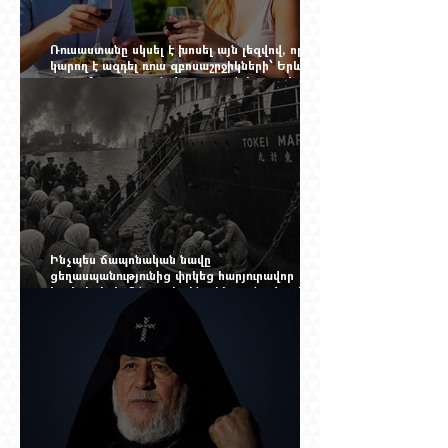
Ռուսաստանը սկսել է խոսել այն լեզվով, որը
կարող է ազդել ռուս զբոսաշրջիկների՝ Երևան
գալու մտադրության վրա. որքան կարող է
խորանալ հայ-ռուսական ճգնաժամը
Ինչպես ճապոնական նավը
ցեղասպանությունից փրկեց հարյուրավոր
հայերի, իսկ մենք չգիտենք հերոս նավապետի
անունը՝ Սաձո Հիբիի