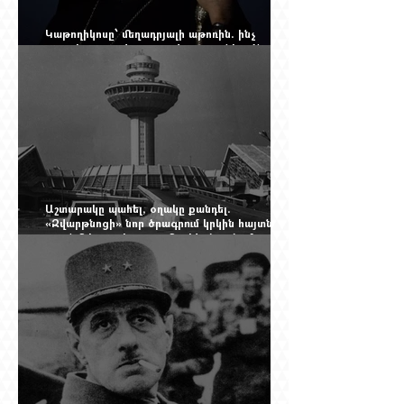
Կաթողիկոսը՝ մեղադրյալի աթոռին. ինչ
սպասել այսօրվա դատավարությունից: Yerevan
Online Mag.-ի մեծ ռեպորտաժը
Աշտարակը պահել, օղակը քանդել.
«Զվարթնոցի» նոր ծրագրում կրկին հայտնվել է
տասնմեկ տարի առաջ մերժված լուծումը:
Yerevan Online Mag.-ի մեծ ռեպորտաժը