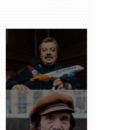
Ինչպես կործանվեց «Արմավիան». Yerevan
Online Mag.-ի մեծ ռեպորտաժը