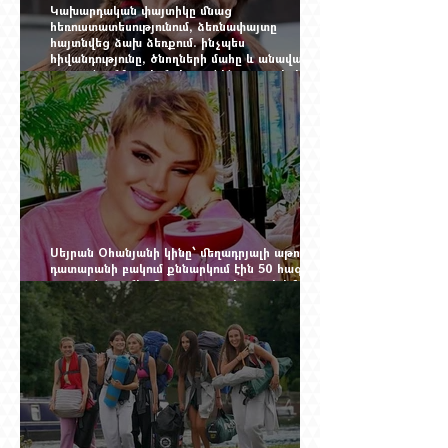
Կախարդական փայտիկը մնաց
հեռուստատեսությունում, ձեռնափայտը
հայտնվեց ձախ ձեռքում. ինչպես
հիվանդությունը, ծնողների մահը և անավարտ
թատրոնը Հմայակ Հակոբյանին դուրս բերեցին
կադրից
Սեյրան Օհանյանի կինը՝ մեղադրյալի աթոռին.
դատարանի բակում քննարկում էին 50 հազար
դոլարանոց «Հերմես» պայուսակը, դահլիճում՝
625 միլիոն 470 հազար դրամի երկու գործարք