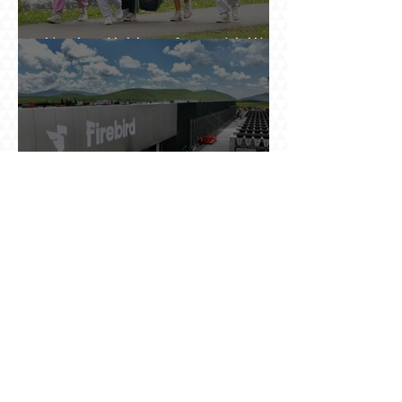
Ինչու է ռուսների հոսքը Հայաստան կրկին
ակտիվացել
Հայաստանում բացված ամենամեծ ԱԲ
կենտրոնը գնում է հոսանք, վարձով տալիս
հաշվարկ և իր եկամուտը փնտրում օպտիկական
մալուխի մյուս ծայրում. ինչ է իրենից
ներկայացնում Firebird AI-ն