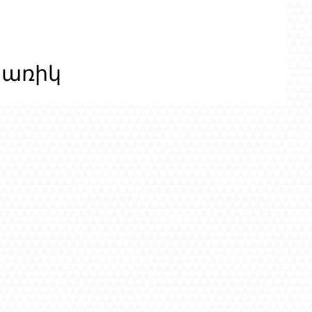
ցառիկ