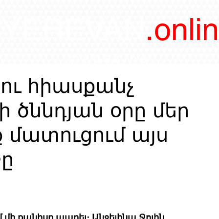
/YEREVAN
.onli
magazine
ու հիասքանչ
ի ծննդյան օրը մեր
 մատուցում այս
ջը
մ մի քանիսը ապրել։ Անջելինա Ջոլին 