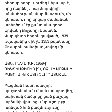
հերոսը հզոր և ուժեղ կերպար է, 
որը դարձել է հայ ժողովրդի 
անմահության մարմնացումը, մի 
կերպար, որը երկար ժամանակ 
ստեղծում էր քանդակագործ 
Երվանդ Քոչարը։ Անսանձ, 
Վարպետի հոգին զավթած, 1939 
թվականից մինչև 1959 թվականը 
Քոչարին հանգիստ չտվող մի 
կերպար…
ԱՅՆ, ԻՆՉ ԵՂԱՎ 1959-ի 
ԴԵԿՏԵՄԲԵՐԻ 3-ին, ՈՉ ՄԻ ԱՐՁԱՆԻ 
ԲԱՑՈՒՄԻՑ ՀԵՏՈ ՉԷՐ ՊԱՏԱՀԵԼ:
Բացման հանդիսավոր, 
պաշտոնական մասն ավարտվեց, 
սպիտակ ծածկոցը ցած քաշվեց 
արձանի վրայից և նրա շուրջը 
խռնված հոծ բազմությունը, 