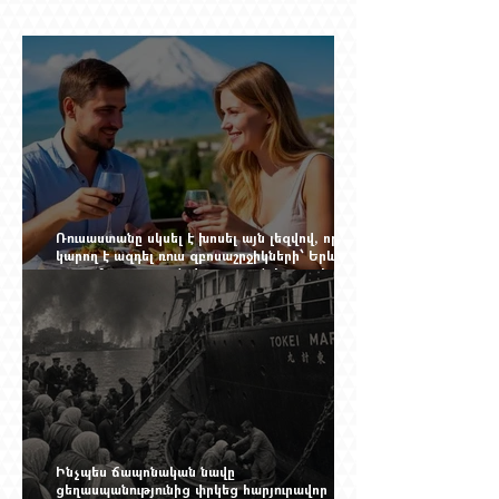
Ռուսաստանը սկսել է խոսել այն լեզվով, որը
կարող է ազդել ռուս զբոսաշրջիկների՝ Երևան
գալու մտադրության վրա. որքան կարող է
խորանալ հայ-ռուսական ճգնաժամը
Ինչպես ճապոնական նավը
ցեղասպանությունից փրկեց հարյուրավոր