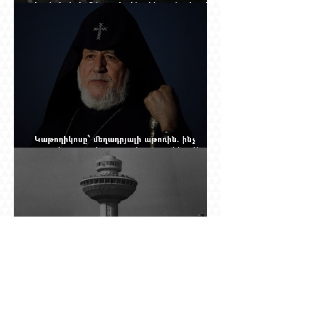
հայերի, իսկ մենք չգիտենք հերոս նավապետի
անունը՝ Սաձո Հիբիի
Կաթողիկոսը՝ մեղադրյալի աթոռին. ինչ
սպասել այսօրվա դատավարությունից: Yerevan
Online Mag.-ի մեծ ռեպորտաժը
Աշտարակը պահել, օղակը քանդել.
«Զվարթնոցի» նոր ծրագրում կրկին հայտնվել է
տասնմեկ տարի առաջ մերժված լուծումը:
Yerevan Online Mag.-ի մեծ ռեպորտաժը