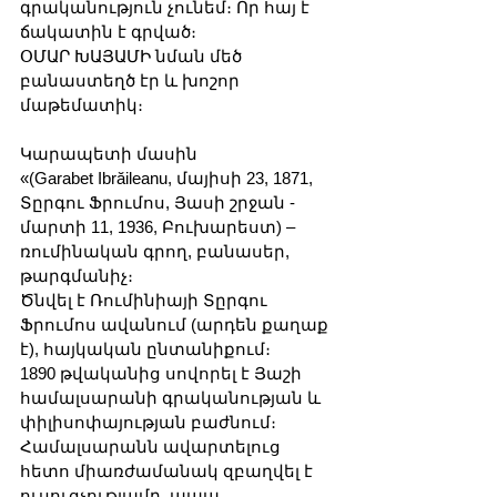
գրականություն չունեմ։ Որ հայ է 
ճակատին է գրված։
ՕՄԱՐ ԽԱՅԱՄԻ նման մեծ 
բանաստեղծ էր և խոշոր 
մաթեմատիկ։
Կարապետի մասին
«(Garabet Ibrăileanu, մայիսի 23, 1871, 
Տըրգու Ֆրումոս, Յասի շրջան - 
մարտի 11, 1936, Բուխարեստ) – 
ռումինական գրող, բանասեր, 
թարգմանիչ։
Ծնվել է Ռումինիայի Տըրգու 
Ֆրումոս ավանում (արդեն քաղաք 
է), հայկական ընտանիքում։ 
1890 թվականից սովորել է Յաշի 
համալսարանի գրականության և 
փիլիսոփայության բաժնում։ 
Համալսարանն ավարտելուց 
հետո միառժամանակ զբաղվել է 
ուսուցչությամբ, ապա 