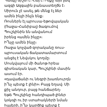
Պապը ճիշտ է։ Հայ է։ Ինքը այս լավ 
ազգի Ազգային բանաստեղծն է։
Սիրուն չէ ասել, թե մենք էլ ձեր 
ամեն ինչի ինչն ենք։
Ռոսներն էլ պրուսա-եթովպական 
(Ռաջա-Հանիբալ) ծագումով 
Պուշկինին են անվանում 
իրենց «ամեն ինչը»։
Ի՞նչը ամեն ինչը։
Ռաջա կոչված զորականը ռուս-
պրուսական ճակատամարտում 
անցել է Նեվսկու կողմը։
Մոսկվայում մի ծանոթ հրեա 
գիտնական կար, Պուշկինի մասին 
ասում էր․
«դավաճանի ու նեգրի խառնուրդն 
ի՞նչ պետք է լինի»։ Բայց եղավ։ Մի 
քիչ անդուր, բայց հանճարեղ։
Եթե Պուշկինը հանդիպած լիներ 
կօկօլի ու իր ստահակների նման 
հայերի, ի՞նչ կարծիք պետք է 