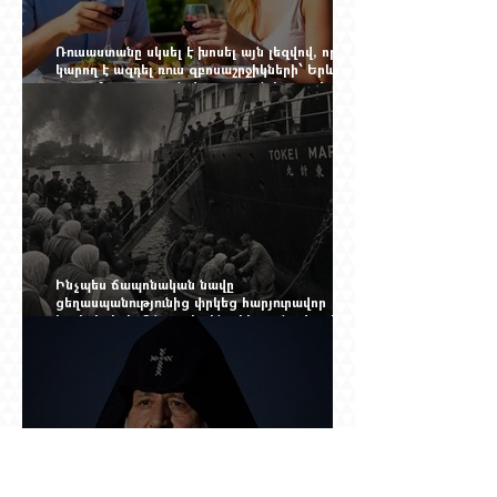
Ռուսաստանը սկսել է խոսել այն լեզվով, որը
կարող է ազդել ռուս զբոսաշրջիկների՝ Երևան
գալու մտադրության վրա. որքան կարող է
խորանալ հայ-ռուսական ճգնաժամը
Ինչպես ճապոնական նավը
ցեղասպանությունից փրկեց հարյուրավոր
հայերի, իսկ մենք չգիտենք հերոս նավապետի
անունը՝ Սաձո Հիբիի