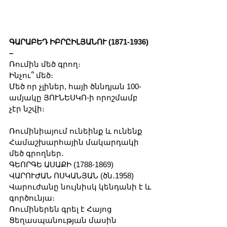
ԳԱՐԱԲԵԴ ԻԲՐԸԻԼՅԱՆՈՒ (1871-1936) 
–
Ռումին մեծ գրող։
Ինչու՞ մեծ։ 
Մեծ որ չլիներ, հայի ծննդյան 100-
ամյակը ՅՈՒՆԵՍԿՈ-ի որոշմամբ 
չէր նշվի։ 
Ռումինիայում ունեինք և ունենք 
Համաշխարհային մակարդակի 
մեծ գրողներ․
ԳԵՈՐԳԵ ԱՍԱՔԻ (1788-1869)
ՎԱՐՈՒԺԱՆ ՈՍԿԱՆՅԱՆ (ծն․1958)
Վարուժանը նույնիսկ կենդանի է և 
գործունյա։ 
Ռումիներեն գրել է Հայոց 
Ցեղասպանության մասին 