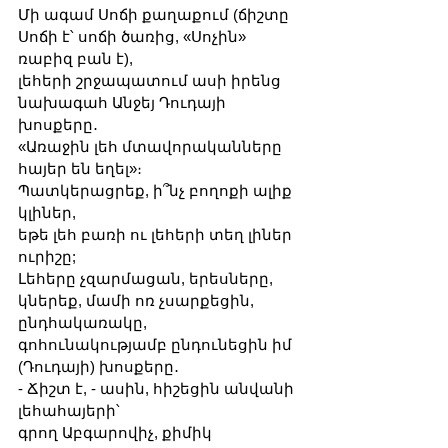
Մի ագամ Սոճի քաղաքում (ճիշտը 
Սոճի է՝ սոճի ծառից, «Սոչին» 
ռաբիզ բան է),
լեհերի շրջապատում ասի իրենց 
նախագահ Անջեյ Դուդայի 
խոսքերը․
«Առաջին լեհ մտավորականները 
հայեր են եղել»։
Պատկերացրեք, ի՞նչ բողոքի ալիք 
կլիներ, 
եթե լեհ բառի ու լեհերի տեղ լիներ 
ուրիշը; 
Լեհերը չզարմացան, երեսները, 
կներեք, մամի ոռ չսարքեցին, 
ընդհակառակը,
գոհունակությամբ ընդունեցին իմ 
(Դուդայի) խոսքերը․
- Ճիշտ է, - ասին, հիշեցին անվանի 
լեհահայերի՝ 
գրող Աբգարովիչ, քիմիկ 