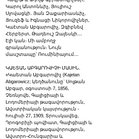
Կարոլ Անտոնևիչ, Յուլիուշ 
Սլովացկի․ Յան Զաքարիասևիչ, 
Յուզեֆ և Իգնացի Նիկորովիչներ, 
Կաէտան Աբգարովիչ, Զգիբնեվ 
Հերբերտ, Թադեուշ Զալեսկի․․․
Էլի կան։ Մի ամբողջ 
գրականություն։ Նույն 
մասշտապը՝ Ռումինիայում․․․
ԿԱԵՏԱՆ ԱԲԳԱՐՈՎԻՉԻ ՄԱՍԻՆ․
«Կաետան Աբգարովիչ (Kajetan 
Abgarowicz; կեղծանունը` Սոլթան 
Աբգար, օգոստոսի 7, 1856, 
Չեռնյովե, Գալիցիայի և 
Լոդոմերիայի թագավորություն, 
Ավստրիական կայսրություն - 
հուլիսի 27, 1909, Տրուսկավեց, 
Դրոգոբիչի պովիատ, Գալիցիայի և 
Լոդոմերիայի թագավորություն, 
Ավստրո-Հունգարիա և 