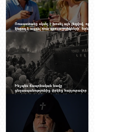
Ռուսաստանը սկսել է խոսել այն լեզվով, որը
կարող է ազդել ռուս զբոսաշրջիկների՝ Երևան
գալու մտադրության վրա. որքան կարող է
խորանալ հայ-ռուսական ճգնաժամը
Ինչպես ճապոնական նավը
ցեղասպանությունից փրկեց հարյուրավոր
հայերի, իսկ մենք չգիտենք հերոս նավապետի
անունը՝ Սաձո Հիբիի