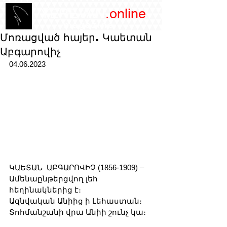
/YEREVAN
.online
magazine
Մոռացված հայեր. Կաետան
Աբգարովիչ
04.06.2023
ԿԱԵՏԱՆ  ԱԲԳԱՐՈՎԻՉ (1856-1909) –
Ամենաընթերցվող լեհ 
հեղինակներից է։
Ազնվական Անիից ի Լեհաստան։
Տոհմանշանի վրա Անիի շունչ կա։