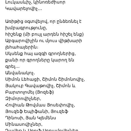
Լուկասևիչ, կինոռեժիսոր 
Կավարելովիչ․․․
Առիթից օգտվելով, որ ընձեռնել է 
խմբագրությունը,
հիշենք (մի բույլ արդեն հիշել ենք) 
Աբգարովիչին ու մյուս վիթխարի 
լեհահայերին։  
Սկսենք հայ ազգի գրողներից, 
քանի որ գրողները կարող են 
գրել․․․
Անվանակոչ․
Սիմոն Լեհացի, Շիմոն Շիմոնովիչ, 
Յակուբ Գավաթովիչ, Շիմոն և 
Բարտոլոմեյ (Յոզեֆ) 
Զիմորովիչներ, 
Հովհան Թովմաս Յոսեփովիչ, 
Յուզեֆ Եպիֆանի, Յուզեֆ 
Դինոսի, Յան Կլեմենս 
Մինասովիչներ, 
Դավիթ և Ադոլֆ Աբրամովիչներ, 