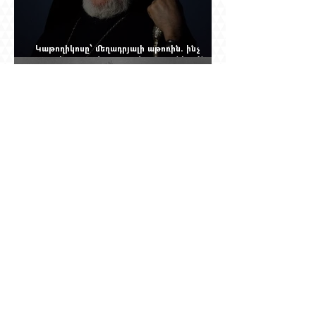
Կաթողիկոսը՝ մեղադրյալի աթոռին. ինչ
սպասել այսօրվա դատավարությունից: Yerevan
Online Mag.-ի մեծ ռեպորտաժը
Աշտարակը պահել, օղակը քանդել.
«Զվարթնոցի» նոր ծրագրում կրկին հայտնվել է
տասնմեկ տարի առաջ մերժված լուծումը:
Yerevan Online Mag.-ի մեծ ռեպորտաժը