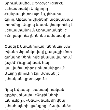
Տրուսկավեց, Drohobych (district), 
Լեհաստանի Երկրորդ 
Հանրապետություն), լեհահայ 
գրող, Աբգարովիչների ազնվական 
տոհմից։ Ապրել և ստեղծագործել է 
Լեհաստանում։ Աշխատակցել է 
«Հողագործ» լեհերեն ամսագրին։ 
Ծնվել է Ստանիսլավ (ներկայումս՝ 
Իվանո-Ֆրանկովսկ) քաղաքի մոտ 
գտնվող Չեռնյովե բնակավայրում 
(այժմ՝ Ուկրաինա), հայ 
կալվածատիրոջ ընտանիքում։ 
Մայրը լեհուհի էր։ Ստացել է 
լեհական կրթություն։ 
Գրել է վեպեր, բանասիրական 
գրքեր, ինչպես «Չղջիկների 
ակումբը», «Նեա», նաև մի վեպ՝ 
լեհահայերի կյանքից՝ «Նախանձ» 