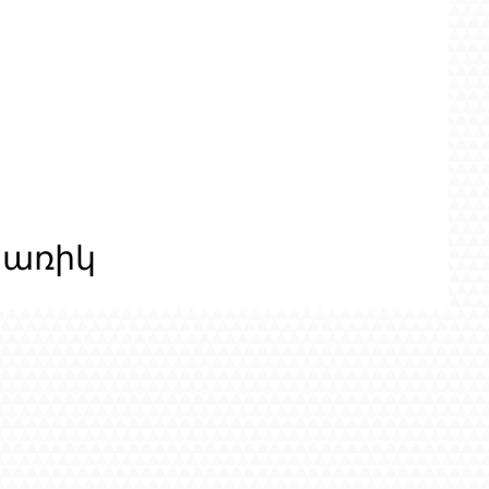
ցառիկ