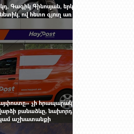
կդ, Գագիկ Գինոսյան, երկու
ետիկ, ով հետո գյուղ առ
րեց մարդկանց պարերը
Հայփոստը» չի հրապարակում
արձի բանաձևը, նախորդ
ը կամ աշխատանքի
րությունը փոխելու կանոնը