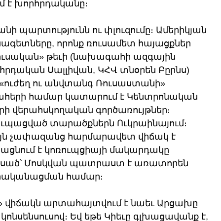
 է խորհրդականը։
նի պարտությունն ու փլուզումը։ Ամերիկյան 
գետները, որոնք ռուսամետ հայացքներ 
ռուսական» թեւի (նախագահի ազգային 
րդական Սալլիվան, ԿՀՎ տնօրեն Բըրնս) 
 «ուժեղ ու անվտանգ Ռուսաստանի» 
շահերի համար կատարում է Կենտրոնական 
երի վերահսկողական գործառույթներ։ 
ւպացված տարածքներն Ուկրաինայում։ 
միայն չափազանց հարմարավետ վիճակ է 
րացնում է կոռուպցիայի մակարդակը 
 ասած՝ Մոսկվան պատրաստ է առատորեն 
 իրականացման համար։
» վիճակն արտահայտվում է նաեւ Արցախը 
ոնսենսուսով։ Եվ եթե Կիեւը գլխացավանք է, 