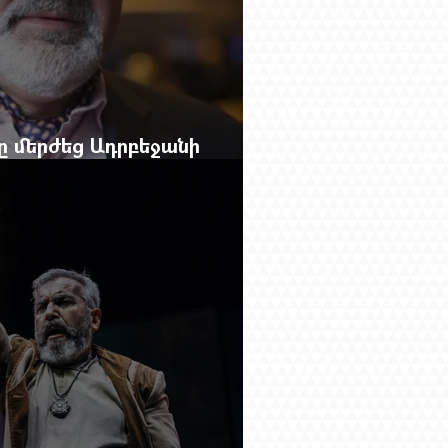
բը մերժեց Ադրբեջանի
անեց Ռուբեն Վարդանյանին