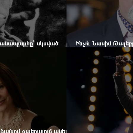
 ճանապարհը՝ սկսված
Ինչո՞ւ Նասիմ Թալե
և մեկ սխալ գրված տառից
հրավերքը և պաշտպ
 ձայնով օպերայում անելիք