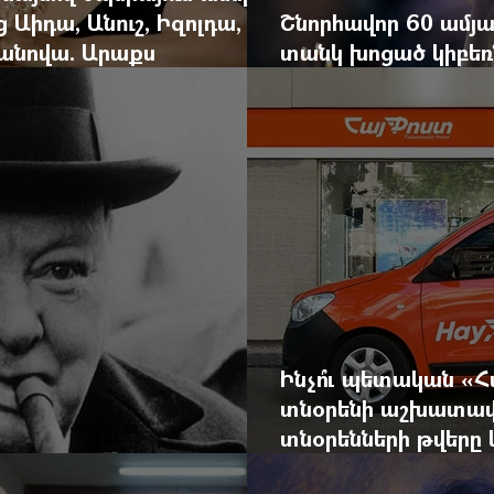
ց Աիդա, Անուշ, Իզոլդա,
Շնորհավոր 60 ամյա
անովա. Արաքս
տանկ խոցած կիբեռն
եկան է
գյուղ գրանցեց տա
Ինչո՞ւ պետական «
տնօրենի աշխատավ
տնօրենների թվեր
արդյունքով վարձատ