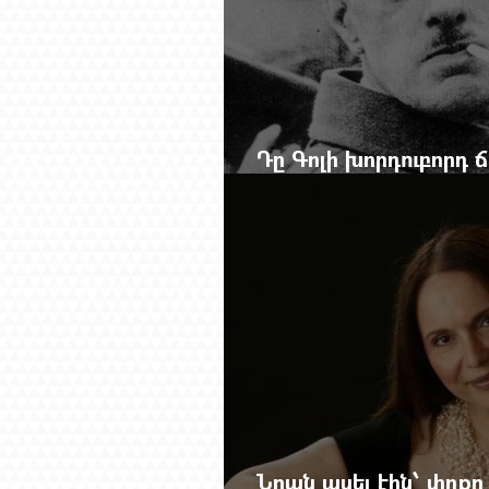
Դը Գոլի խորդուբորդ
մեղադրյալի աթոռից 
Նրան ասել էին՝ փոքր