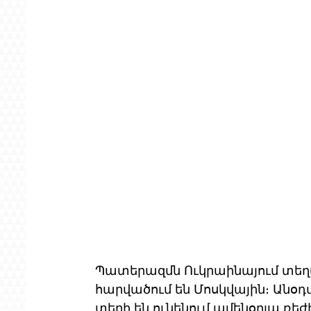
Պատերազմն Ուկրաինայում տեղ
հարվածում են Մոսկվային։ Անօդ
տեղի են ունենում ամենօրյա ռեժի