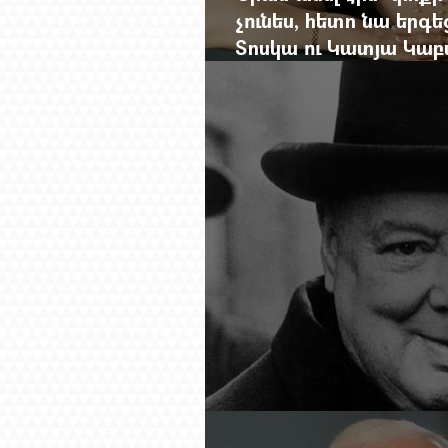
չունես, հետո նա երգե
Տոսկա ու Կատյա Կաբ
Մանսուրյանը 80 տար
Չերչիլն ու հայերը