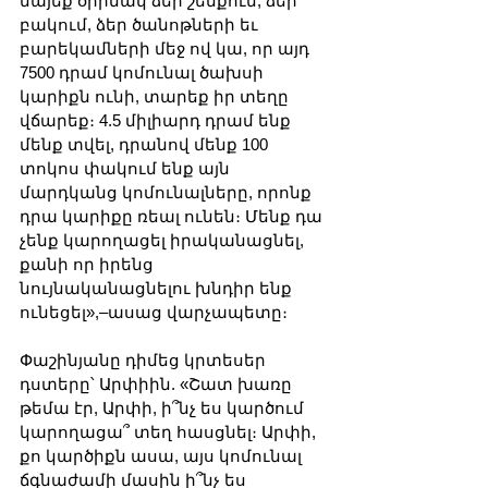
նայեք օրինակ ձեր շենքում, ձեր 
բակում, ձեր ծանոթների եւ 
բարեկամների մեջ ով կա, որ այդ 
7500 դրամ կոմունալ ծախսի 
կարիքն ունի, տարեք իր տեղը 
վճարեք։ 4.5 միլիարդ դրամ ենք 
մենք տվել, դրանով մենք 100 
տոկոս փակում ենք այն 
մարդկանց կոմունալները, որոնք 
դրա կարիքը ռեալ ունեն։ Մենք դա 
չենք կարողացել իրականացնել, 
քանի որ իրենց 
նույնականացնելու խնդիր ենք 
ունեցել»,–ասաց վարչապետը։
Փաշինյանը դիմեց կրտեսեր 
դստերը՝ Արփիին. «Շատ խառը 
թեմա էր, Արփի, ի՞նչ ես կարծում 
կարողացա՞ տեղ հասցնել։ Արփի, 
քո կարծիքն ասա, այս կոմունալ 
ճգնաժամի մասին ի՞նչ ես 