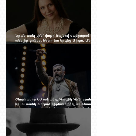
Նրան ասել էին՝ փոքր ձայնով օպերայում
անելիք չունես, հետո նա երգեց Աիդա, Անուշ,
Իզոլդա, Տոսկա ու Կատյա Կաբանովա. Արաքս
Մանսուրյանը 80 տարեկան է
Շնորհավոր 60 ամյակդ, Գագիկ Գինոսյան,
երկու տանկ խոցած կիբեռնետիկ, ով հետո
գյուղ առ գյուղ գրանցեց տարեց մարդկանց
պարերը