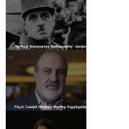
Դը Գոլի խորդուբորդ ճանապարհը՝ սկսված
մեղադրյալի աթոռից և մեկ սխալ գրված
տառից
Ինչո՞ւ Նասիմ Թալեբը մերժեց Ադրբեջանի
հրավերքը և պաշտպանեց Ռուբեն
Վարդանյանին