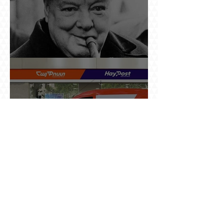
Չերչիլն ու հայերը
Ինչո՞ւ պետական «Հայփոստը» չի
հրապարակում տնօրենի աշխատավարձի
բանաձևը, նախորդ տնօրենների թվերը կամ
աշխատանքի արդյունքով վարձատրությունը
փոխելու կանոնը