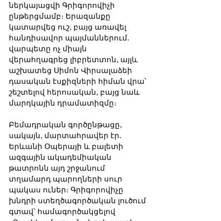
ներկայացվի Գրիգորովիչի 
ընթերցմամբ։ Երազանքը 
կատարվեց ուշ, բայց առավել 
հանդիսավոր պայմաններում. 
վարպետը ոչ միայն 
վերահղագրեց լիբրետտոն, այլև 
աշխատեց Սիմոն Վիրսալաձեի 
դասական էսքիզների հիման վրա՝ 
շեշտելով հերոսական, բայց նաև 
մարդկային դրամատիզմը։
Բեմադրական գործընթացը, 
սակայն, մարտահրավեր էր. 
Երևանի Օպերայի և բալետի 
ազգային ակադեմիական 
թատրոնն այդ շրջանում 
տղամարդ պարողների սուր 
պակաս ուներ։ Գրիգորովիչը 
խնդրի ստեղծագործական լուծում 
գտավ՝ համագործակցելով 