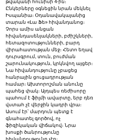
թվականի հունիսի 4-ին։ 
Ընկերները օգնեցին նրան մեկնել 
Իսպանիա։ Օդանավակայանից 
տարան «Լա Ֆե» հիվանդանոց։ 
Չորս ամիս անցան 
հիվանդասենյակների, բժիշկների, 
հետազոտությունների, բարդ 
վիրահատության մեջ։ Հետո եղավ 
դուրսգրում, տուն, բուժման 
շարունակություն, կրկնվող այցեր։ 
Նա հիվանդությունը չբացեց 
հանրային ցուցադրության 
համար։ Ախտորոշման անունը 
պահեց փակ։ Այդպես ռեժիսորը 
պահում է ֆիլմի ավարտը, երբ դեռ 
վստահ չէ վերջին կադրի վրա։ 
Ասում էր՝ մարդուն պետք է 
գնահատել գործով, ոչ 
ֆիզիկական վիճակով։ Նրա 
խոսքի ծանրությունը 
հիվանդությունը չէր։ 