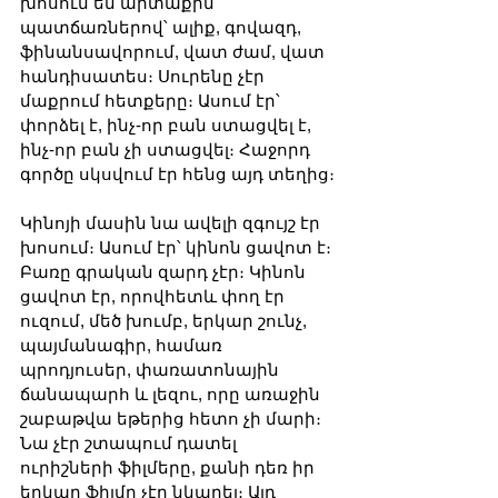
խոսում են արտաքին 
պատճառներով՝ ալիք, գովազդ, 
ֆինանսավորում, վատ ժամ, վատ 
հանդիսատես։ Սուրենը չէր 
մաքրում հետքերը։ Ասում էր՝ 
փորձել է, ինչ-որ բան ստացվել է, 
ինչ-որ բան չի ստացվել։ Հաջորդ 
գործը սկսվում էր հենց այդ տեղից։
Կինոյի մասին նա ավելի զգույշ էր 
խոսում։ Ասում էր՝ կինոն ցավոտ է։ 
Բառը գրական զարդ չէր։ Կինոն 
ցավոտ էր, որովհետև փող էր 
ուզում, մեծ խումբ, երկար շունչ, 
պայմանագիր, համառ 
պրոդյուսեր, փառատոնային 
ճանապարհ և լեզու, որը առաջին 
շաբաթվա եթերից հետո չի մարի։ 
Նա չէր շտապում դատել 
ուրիշների ֆիլմերը, քանի դեռ իր 
երկար ֆիլմը չէր նկարել։ Այդ 