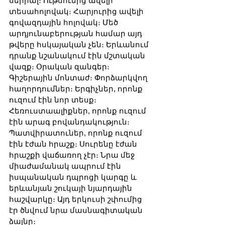
սերիալ։ Ութսունից ավելի 
տեսահոլովակ։ Հարյուրից ավելի 
գովազդային հոլովակ։ Մեծ 
արդյունաբերության համար այդ 
թվերը հսկայական չեն։ Երևանում 
դրանք նշանակում էին մշտական 
վազք։ Օրական զանգեր։ 
Գիշերային մոնտաժ։ Փորձարկվող 
հաղորդումներ։ Երգիչներ, որոնք 
ուզում էին նոր տեսք։ 
Հեռուստաալիքներ, որոնք ուզում 
էին արագ բովանդակություն։ 
Պատվիրատուներ, որոնք ուզում 
էին էժան հրաշք։ Սուրենը էժան 
հրաշքի վաճառող չէր։ Նրա մեջ 
միաժամանակ ապրում էին 
իսպանական դպրոցի կարգը և 
երևանյան շուկայի նյարդային 
հաշվարկը։ Այդ երկուսի շփումից 
էր ծնվում նրա մասնագիտական 
ձայնը։