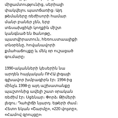
միջամտությունից, սերիալի 
փակվելու պատճառից։ Այդ 
թեմաները ռեժիսորի համար 
մանր բաներ չեն, երբ 
տեսախցիկի կողքին միշտ 
կանգնած են ծանոթը, 
պատվիրատուն, հեռուստաալիքի 
տնօրենը, հովանավորի 
քմահաճույքը և մեկ օր ուշացած 
գումարը։
1990-ականների կեսերին նա 
արդեն հայկական ՈՒՀԱ լիգայի 
գլխավոր խմբագիրն էր։ 1994-ից 
մինչև 1998-ը այդ աշխատանքը 
պաշտոնից ավելի շատ օրական 
ռեժիմ էր։ Սցենար։ Փորձ։ Թիմերի 
լեզու։ Դահլիճի նյարդ։ Եթերի ժամ։ 
Հետո եկան «Շարմը», «220 վոլտը», 
«Համով զրույցը»։ 