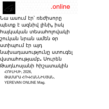
/YEREVAN
.online
magazine
Նա ասում էր՝ ռեժիսորը
պետք է ազնիվ լինի, իսկ
հայկական տեսահոլովակի
շուկան նրան ամեն օր
ստիպում էր այդ
նախադասությունը ստուգել
վստահությամբ. Սուրեն
Թադևոսյանի հիշատակին
ՀՈՒԼԻՍԻ, 2026, 
ԹԱՄԱՐԱ ՀՈՎՀԱՆՆԻՍՅԱՆ, 
YEREVAN ONLINE Mag. 