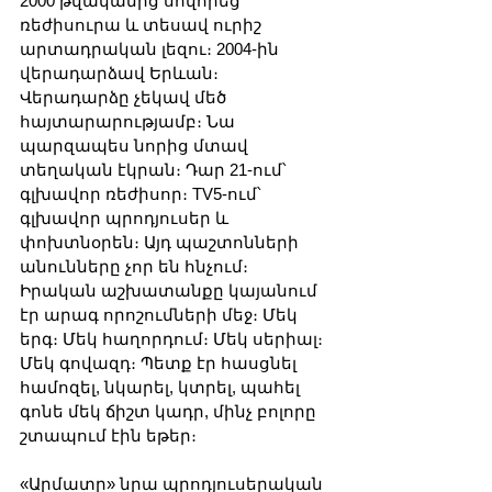
2000 թվականից սովորեց 
ռեժիսուրա և տեսավ ուրիշ 
արտադրական լեզու։ 2004-ին 
վերադարձավ Երևան։ 
Վերադարձը չեկավ մեծ 
հայտարարությամբ։ Նա 
պարզապես նորից մտավ 
տեղական էկրան։ Դար 21-ում՝ 
գլխավոր ռեժիսոր։ TV5-ում՝ 
գլխավոր պրոդյուսեր և 
փոխտնօրեն։ Այդ պաշտոնների 
անունները չոր են հնչում։ 
Իրական աշխատանքը կայանում 
էր արագ որոշումների մեջ։ Մեկ 
երգ։ Մեկ հաղորդում։ Մեկ սերիալ։ 
Մեկ գովազդ։ Պետք էր հասցնել 
համոզել, նկարել, կտրել, պահել 
գոնե մեկ ճիշտ կադր, մինչ բոլորը 
շտապում էին եթեր։
«Արմատը» նրա պրոդյուսերական 