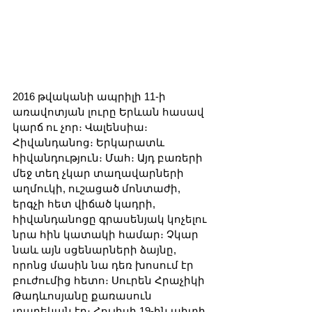
2016 թվականի ապրիլի 11-ի 
առավոտյան լուրը Երևան հասավ 
կարճ ու չոր։ Վալենսիա։ 
Հիվանդանոց։ Երկարատև 
հիվանդություն։ Մահ։ Այդ բառերի 
մեջ տեղ չկար տաղավարների 
աղմուկի, ուշացած մոնտաժի, 
երգչի հետ վիճած կադրի, 
հիվանդանոցը գրասենյակ կոչելու 
նրա հին կատակի համար։ Չկար 
նաև այն սցենարների ձայնը, 
որոնց մասին նա դեռ խոսում էր 
բուժումից հետո։ Սուրեն Հրաչիկի 
Թադևոսյանը քառասուն 
տարեկան էր։ Հուլիսի 19-ին պիտի 