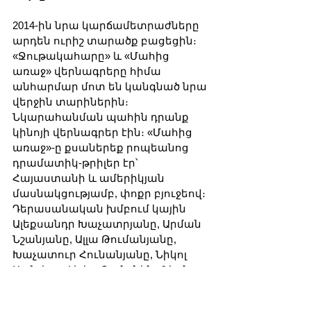
2014-ին նրա կարճամետրաժները 
արդեն ուրիշ տարածք բացեցին։ 
«Ջութակահարը» և «Մահից 
առաջ» վերնագրերը հիմա 
անհարմար մոտ են կանգնած նրա 
վերջին տարիներին։ 
Նկարահանման պահին դրանք 
կինոյի վերնագրեր էին։ «Մահից 
առաջ»-ը քսաներեք րոպեանոց 
դրամատիկ-թրիլեր էր՝ 
Հայաստանի և ամերիկյան 
մասնակցությամբ, փոքր բյուջեով։ 
Դերասանական խմբում կային 
Ալեքսանդր Խաչատրյանը, Արման 
Նշանյանը, Ալլա Թումանյանը, 
Խաչատուր Հունանյանը, Նիկոլ 
Սանչեսը, Լիլիթ Ռոմանին։ Ֆիլմը 
անցավ ավելի հեռու, քան կարող 
էր հուշել իր ստեղծման գումարը՝ 