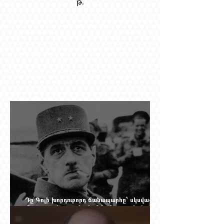
թ.
Դը Գոլի խորդուբորդ ճանապարհը՝ սկսված
մեղադրյալի աթոռից և մեկ սխալ գրված
տառից