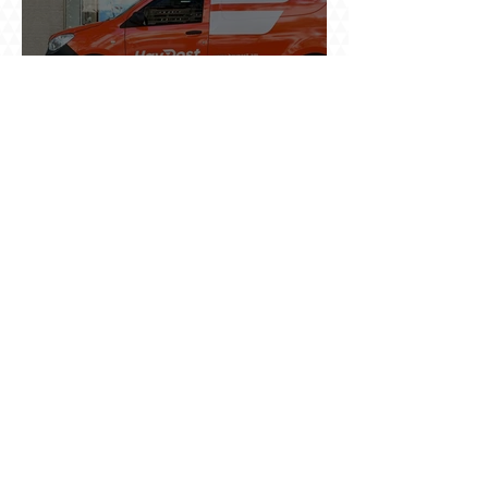
Ինչո՞ւ պետական «Հայփոստը» չի
հրապարակում տնօրենի աշխատավարձի
բանաձևը, նախորդ տնօրենների թվերը կամ
աշխատանքի արդյունքով վարձատրությունը
փոխելու կանոնը
Տասնյոթ ամիս առաջ ԵՊՀ-ում նրան անվանում
էին ֆակուլտետի հիմնասյուն, հիմա նրա
պայմանագիրը չեն երկարացնում, իսկ նույն
դահլիճում խոսած մարդիկ լուռ են. Գագիկ
Ղազինյանի պրոֆեսորական կարիերայի
տխուր ավարտը