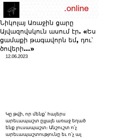
/YEREVAN
.online
magazine
Նիկոլայ Առաջին ցարը
Այվազովսկուն ասում էր. «Ես
ցամաքի թագավորն եմ, դու՝
ծովերի...»
12.06.2023
Կը թվի, որ մենք՝ հայերս 
արեւապաշտ ըլլալե առաջ եղած 
ենք լուսապաշտ։ Անշուշտ ո՛չ 
արեւապաշտությունը եւ ո՛չ ալ 