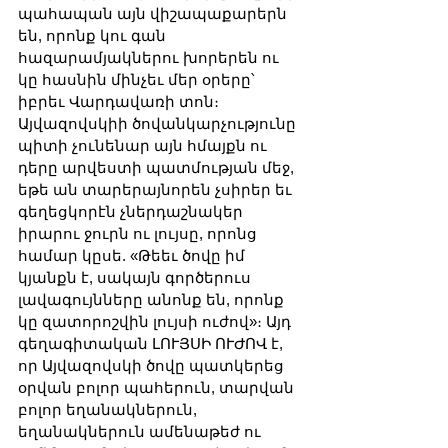
պահապան այն վիշապաքարերն 
են, որոնք կու գան 
հազարամյակներու խորերեն ու 
կը հասնին մինչեւ մեր օրերը՝ 
իբրեւ Վարդավառի տոն։ 
Այվազովսկիի ծովանկարչությունը 
պիտի չունենար այն հմայքն ու 
դերը արվեստի պատմության մեջ, 
եթե ան տարերայնորեն չսիրեր եւ 
գեղեցկորէն չներդաշնակեր 
իրարու ջուրն ու լույսը, որոնց 
համար կըսե. «Թեեւ ծովը իմ 
կյանքն է, սակայն գործերուս 
լավագույնները անոնք են, որոնք 
կը զատորոշվին լույսի ուժով»։ Այդ 
գեղագիտական ԼՈՒՅՍԻ ՈՒԺՈՎ է, 
որ Այվազովսկի ծովը պատկերեց 
օրվան բոլոր պահերուն, տարվան 
բոլոր եղանակներուն, 
եղանակներուն ամենաթեժ ու 