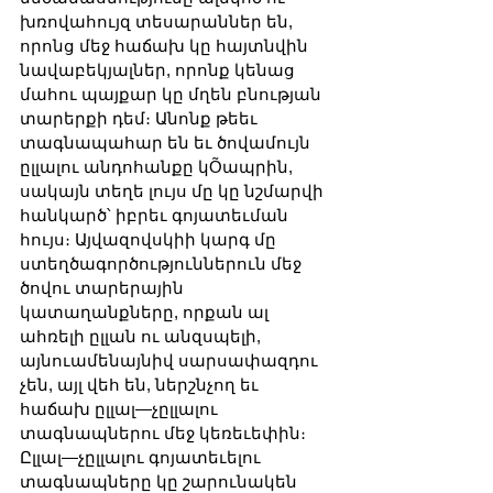
խռովահույզ տեսարաններ են, 
որոնց մեջ հաճախ կը հայտնվին 
նավաբեկյալներ, որոնք կենաց 
մահու պայքար կը մղեն բնության 
տարերքի դեմ։ Անոնք թեեւ 
տագնապահար են եւ ծովամույն 
ըլլալու անդոհանքը կÕապրին, 
սակայն տեղե լույս մը կը նշմարվի 
հանկարծ՝ իբրեւ գոյատեւման 
հույս։ Այվազովսկիի կարգ մը 
ստեղծագործություններուն մեջ 
ծովու տարերային 
կատաղանքները, որքան ալ 
ահռելի ըլլան ու անզսպելի, 
այնուամենայնիվ սարսափազդու 
չեն, այլ վեհ են, ներշնչող եւ 
հաճախ ըլլալ—չըլլալու 
տագնապներու մեջ կեռեւեփին։ 
Ըլլալ—չըլլալու գոյատեւելու 
տագնապները կը շարունակեն 