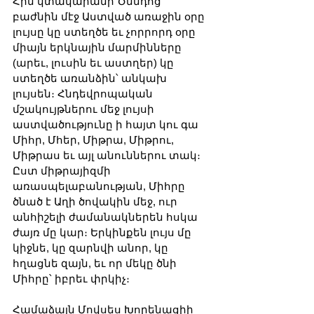
Հին կտակարանի Ծննդոց 
բաժնին մէջ Աստված առաջին օրը 
լույսը կը ստեղծե եւ չորրորդ օրը 
միայն երկնային մարմինները 
(արեւ, լուսին եւ աստղեր) կը 
ստեղծե առանձին՝ անկախ 
լույսեն։ Հնդեվրոպական 
մշակույթներու մեջ լույսի 
աստվածությունը ի հայտ կու գա 
Միհր, Մհեր, Միթրա, Միթրու, 
Միթրաս եւ այլ անուններու տակ։ 
Ըստ միթրայիզմի 
առասպելաբանության, Միհրը 
ծնած է Աղի ծովակին մեջ, ուր 
անհիշելի ժամանակներեն հսկա 
ժայռ մը կար։ Երկինքեն լույս մը 
կիջնե, կը զարնվի անոր, կը 
հղացնե զայն, եւ որ մեկը ծնի 
Միհրը՝ իբրեւ փրկիչ։ 
Համաձայն Մովսես Խորենացիի 