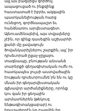
այլ ան բազմիցս գործով 
ապացուցած ու ինքզինք 
հաստատած է իբրեւ ազգային 
պատկանելիության հարց 
ունեցող, գործնապաշտ եւ 
հանձնառու արվեստագետ։ 
Այնուամենայնիվ, այս տվյալները 
չէին, որ զինք դասեցին աշխարհի 
քանի մը լավագույն 
ծովանկարիչներու շարքին, այլ՝ իր 
դրսեւորած ըլլալ–չըլլալու 
տագնապը, բնության անսանձ 
տարերքի գեղագիտական ուժն ու 
հատկապես լույսի աստվածային 
էության դրսեւորումնե՛րն են ու կը 
մնան իր գեղարվեստական 
գլխավոր արժանիքները, որոնք 
կու գան իր ցեղային 
արմատներեն (թեկուզ 
ենթագիտակցաբար) ու 
հրաշալիորէն կը բացվին իր 