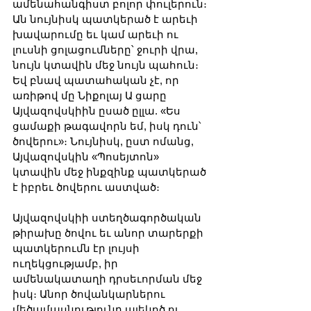
ամենահանգիստ բոլոր փուլերուն։ 
Ան նույնիսկ պատկերած է արեւի 
խավարումը եւ կամ արեւի ու 
լուսնի ցոլացումները՝ ջուրի վրա, 
նույն կտավին մեջ նույն պահուն։ 
Եվ բնավ պատահական չէ, որ 
առիթով մը Նիքոլայ Ա ցարը 
Այվազովսկիին ըսած ըլլա. «Ես 
ցամաքի թագավորն եմ, իսկ դուն՝ 
ծովերու»։ Նույնիսկ, ըստ ոմանց, 
Այվազովսկին «Պոսեյտոն» 
կտավին մեջ ինքզինք պատկերած 
է իբրեւ ծովերու աստված։
Այվազովսկիի ստեղծագործական 
թիրախը ծովու եւ անոր տարերքի 
պատկերումն էր լույսի 
ուղեկցությամբ, իր 
ամենակատաղի դրսեւորման մեջ 
իսկ։ Անոր ծովանկարներու 
մեծամասնությունը ալեկոծ ու 