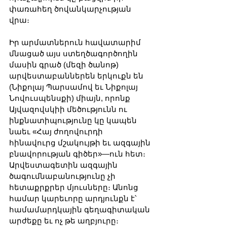
փառահեղ ծովանկարչության 
վրա։
Իր արմատներուն հավատարիմ 
մնացած այս ստեղծագործողին 
մասին գրած (մեզի ծանոթ) 
արվեստաբաններեն երկուքն են 
(Նիքոլայ Պարսամով եւ Նիքոլայ 
Նովուսպենսքի) միայն, որոնք 
Այվազովսկիի մեծությունն ու 
ինքնատիպությունը կը կապեն 
նաեւ «Հայ ժողովուրդի 
հինավուրց մշակույթի եւ ազգային 
բնավորության գիծեր»—ուն հետ։ 
Արվեստագետին ազգային 
ծագումնաբանությունը չի 
հետաքրքրեր մյուսները։ Անոնց 
համար կարեւորը արդյունքն է՝ 
համամարդկային գեղագիտական 
արժեքը եւ ոչ թե աղբյուրը։