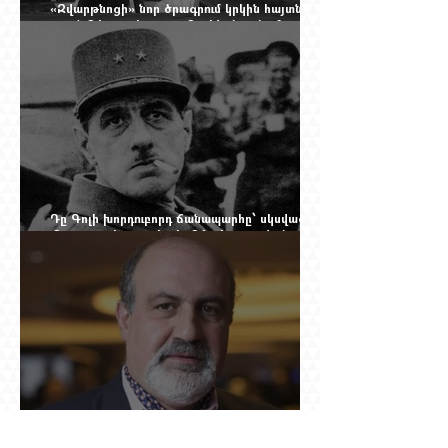
«Զվարթնոցի» նոր ծրագրում կրկին հայտնվել է
տասնմեկ տարի առաջ մերժված լուծումը:
Yerevan Online Mag.-ի մեծ ռեպորտաժը
Դը Գոլի խորդուբորդ ճանապարհը՝ սկսված
մեղադրյալի աթոռից և մեկ սխալ գրված
տառից
Ինչո՞ւ Նասիմ Թալեբը մերժեց Ադրբեջանի
հրավերքը և պաշտպանեց Ռուբեն