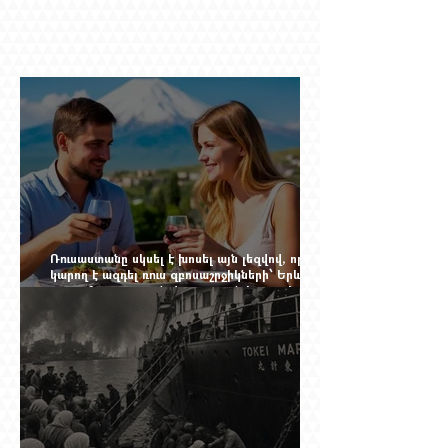
Ռուսաստանը սկսել է խոսել այն լեզվով, որը
կարող է ազդել ռուս զբոսաշրջիկների՝ Երևան
գալու մտադրության վրա. որքան կարող է
խորանալ հայ-ռուսական ճգնաժամը