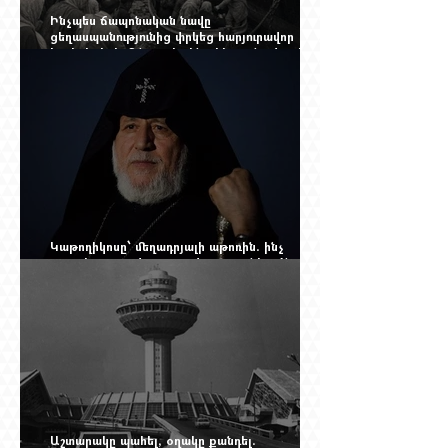
Ինչպես ճապոնական նավը
ցեղասպանությունից փրկեց հարյուրավոր
հայերի, իսկ մենք չգիտենք հերոս նավապետի
անունը՝ Սաձո Հիբիի
Կաթողիկոսը՝ մեղադրյալի աթոռին. ինչ
սպասել այսօրվա դատավարությունից: Yerevan
Online Mag.-ի մեծ ռեպորտաժը
Աշտարակը պահել, օղակը քանդել.