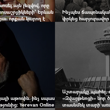
ոսել այն լեզվով, որը
զբոսաշրջիկների՝ Երևան
Ինչպես ճապոնական
րա. որքան կարող է
փրկեց հարյուրավոր 
կան ճգնաժամը
հերոս նավապետի ա
Աշտարակը պահել, 
ալի աթոռին. ինչ սպասել
«Զվարթնոցի» նոր ծ
ունից: Yerevan Online
տասնմեկ տարի առաջ