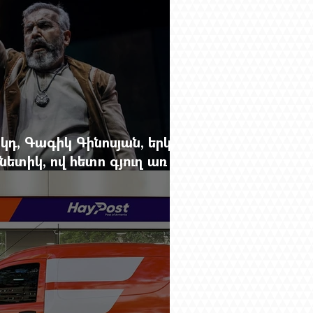
կդ, Գագիկ Գինոսյան, երկու
ետիկ, ով հետո գյուղ առ
րեց մարդկանց պարերը