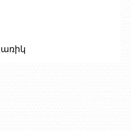
ցառիկ