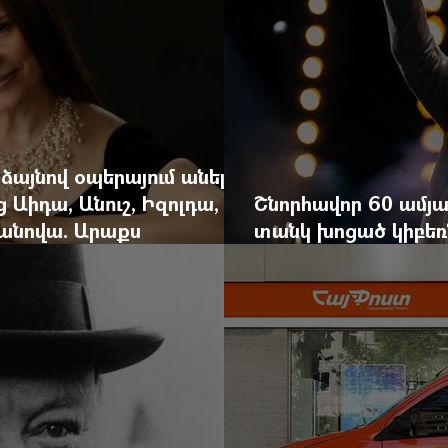
 ձայնով օպերայում անելիք
ց Աիդա, Անուշ, Իզոլդա,
Շնորհավոր 60 ամյա
անովա. Արաքս
տանկ խոցած կիբեռն
եկան է
գյուղ գրանցեց տա