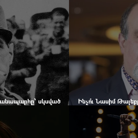
ժը
Yerevan Online Ma
 ճանապարհը՝ սկսված
Ինչո՞ւ Նասիմ Թալե
և մեկ սխալ գրված տառից
հրավերքը և պաշտպ