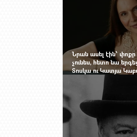
Նրան ասել էին՝ փոքր
չունես, հետո նա երգե
Տոսկա ու Կատյա Կաբ
Մանսուրյանը 80 տար