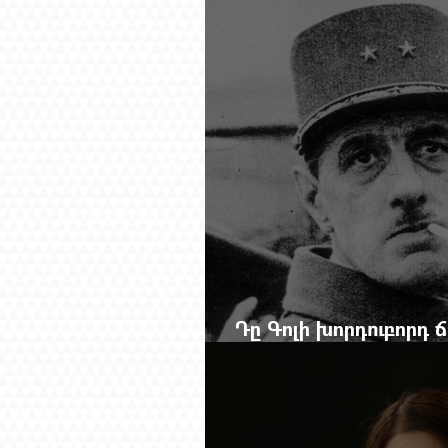
Mag.-ի մեծ ռեպորտա
Դը Գոլի խորդուբորդ
մեղադրյալի աթոռից 