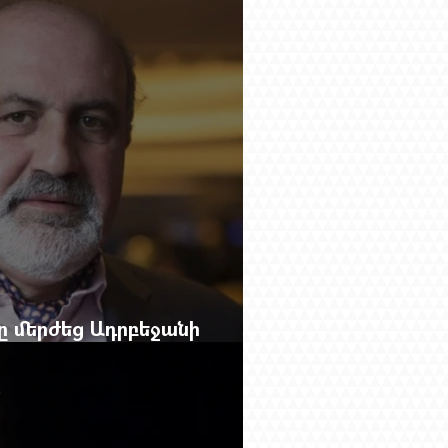
g.-ի մեծ ռեպորտաժը
բը մերժեց Ադրբեջանի
անեց Ռուբեն Վարդանյանին