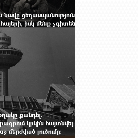
 նավը ցեղասպանությունից
հայերի, իսկ մենք չգիտենք
նունը՝ Սաձո Հիբիի
օղակը քանդել.
րագրում կրկին հայտնվել է
 մերժված լուծումը: